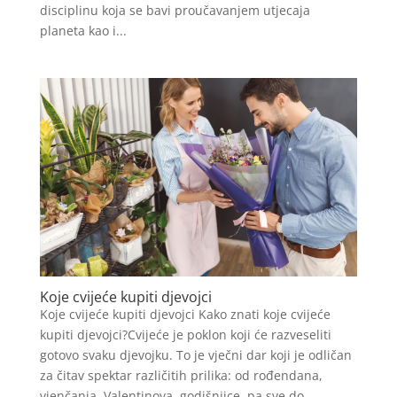
disciplinu koja se bavi proučavanjem utjecaja
planeta kao i...
Koje cvijeće kupiti djevojci
Koje cvijeće kupiti djevojci Kako znati koje cvijeće
kupiti djevojci?Cvijeće je poklon koji će razveseliti
gotovo svaku djevojku. To je vječni dar koji je odličan
za čitav spektar različitih prilika: od rođendana,
vjenčanja, Valentinova, godišnjice, pa sve do...