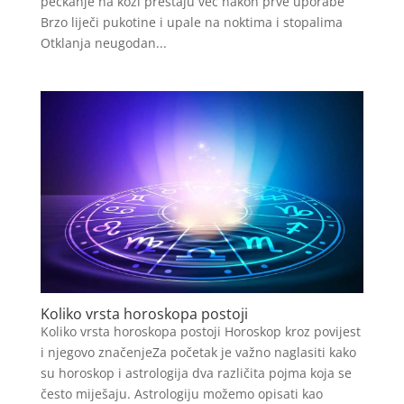
peckanje na koži prestaju već nakon prve uporabe
Brzo liječi pukotine i upale na noktima i stopalima
Otklanja neugodan...
Koliko vrsta horoskopa postoji
Koliko vrsta horoskopa postoji Horoskop kroz povijest
i njegovo značenjeZa početak je važno naglasiti kako
su horoskop i astrologija dva različita pojma koja se
često miješaju. Astrologiju možemo opisati kao