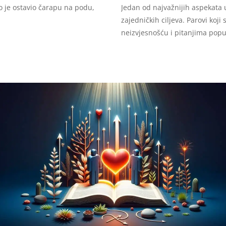
o je ostavio čarapu na podu,
Jedan od najvažnijih aspekata 
zajedničkih ciljeva. Parovi koj
neizvjesnošću i pitanjima popu