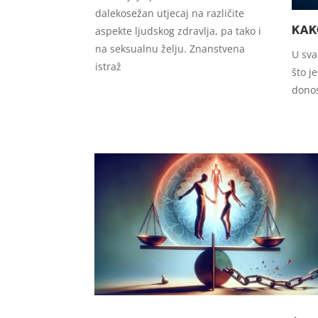
dalekosežan utjecaj na različite
KAK
aspekte ljudskog zdravlja, pa tako i
na seksualnu želju. Znanstvena
U sva
istraž
što j
donos