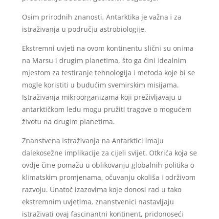
Osim prirodnih znanosti, Antarktika je važna i za
istraživanja u području astrobiologije.
Ekstremni uvjeti na ovom kontinentu slični su onima
na Marsu i drugim planetima, što ga čini idealnim
mjestom za testiranje tehnologija i metoda koje bi se
mogle koristiti u budućim svemirskim misijama.
Istraživanja mikroorganizama koji preživljavaju u
antarktičkom ledu mogu pružiti tragove o mogućem
životu na drugim planetima.
Znanstvena istraživanja na Antarktici imaju
dalekosežne implikacije za cijeli svijet. Otkrića koja se
ovdje čine pomažu u oblikovanju globalnih politika o
klimatskim promjenama, očuvanju okoliša i održivom
razvoju. Unatoč izazovima koje donosi rad u tako
ekstremnim uvjetima, znanstvenici nastavljaju
istraživati ovaj fascinantni kontinent, pridonoseći