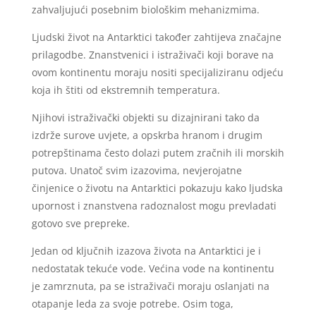
zahvaljujući posebnim biološkim mehanizmima.
Ljudski život na Antarktici također zahtijeva značajne
prilagodbe. Znanstvenici i istraživači koji borave na
ovom kontinentu moraju nositi specijaliziranu odjeću
koja ih štiti od ekstremnih temperatura.
Njihovi istraživački objekti su dizajnirani tako da
izdrže surove uvjete, a opskrba hranom i drugim
potrepštinama često dolazi putem zračnih ili morskih
putova. Unatoč svim izazovima, nevjerojatne
činjenice o životu na Antarktici pokazuju kako ljudska
upornost i znanstvena radoznalost mogu prevladati
gotovo sve prepreke.
Jedan od ključnih izazova života na Antarktici je i
nedostatak tekuće vode. Većina vode na kontinentu
je zamrznuta, pa se istraživači moraju oslanjati na
otapanje leda za svoje potrebe. Osim toga,