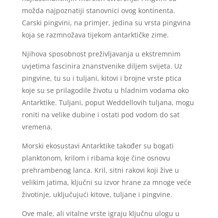
možda najpoznatiji stanovnici ovog kontinenta.
Carski pingvini, na primjer, jedina su vrsta pingvina
koja se razmnožava tijekom antarktičke zime.
Njihova sposobnost preživljavanja u ekstremnim
uvjetima fascinira znanstvenike diljem svijeta. Uz
pingvine, tu su i tuljani, kitovi i brojne vrste ptica
koje su se prilagodile životu u hladnim vodama oko
Antarktike. Tuljani, poput Weddellovih tuljana, mogu
roniti na velike dubine i ostati pod vodom do sat
vremena.
Morski ekosustavi Antarktike također su bogati
planktonom, krilom i ribama koje čine osnovu
prehrambenog lanca. Kril, sitni rakovi koji žive u
velikim jatima, ključni su izvor hrane za mnoge veće
životinje, uključujući kitove, tuljane i pingvine.
Ove male, ali vitalne vrste igraju ključnu ulogu u