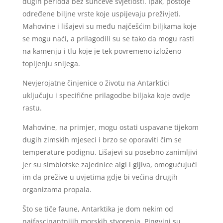
dugih perioda bez sunčeve svjetlosti. Ipak, postoje
određene biljne vrste koje uspijevaju preživjeti.
Mahovine i lišajevi su među najčešćim biljkama koje
se mogu naći, a prilagodili su se tako da mogu rasti
na kamenju i tlu koje je tek povremeno izloženo
topljenju snijega.
Nevjerojatne činjenice o životu na Antarktici
uključuju i specifične prilagodbe biljaka koje ovdje
rastu.
Mahovine, na primjer, mogu ostati uspavane tijekom
dugih zimskih mjeseci i brzo se oporaviti čim se
temperature podignu. Lišajevi su posebno zanimljivi
jer su simbiotske zajednice algi i gljiva, omogućujući
im da prežive u uvjetima gdje bi većina drugih
organizama propala.
Što se tiče faune, Antarktika je dom nekim od
najfascinantnijih morskih stvorenja. Pingvini su