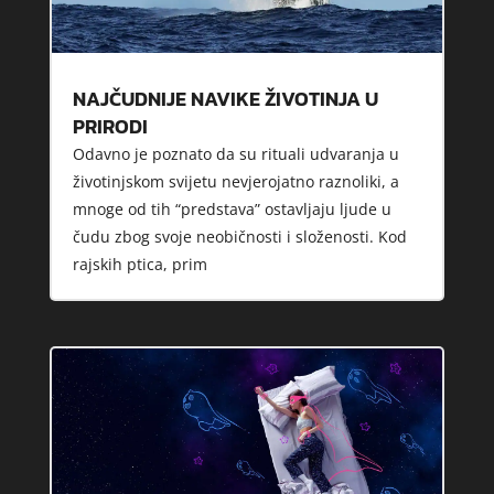
NAJČUDNIJE NAVIKE ŽIVOTINJA U
PRIRODI
Odavno je poznato da su rituali udvaranja u
životinjskom svijetu nevjerojatno raznoliki, a
mnoge od tih “predstava” ostavljaju ljude u
čudu zbog svoje neobičnosti i složenosti. Kod
rajskih ptica, prim