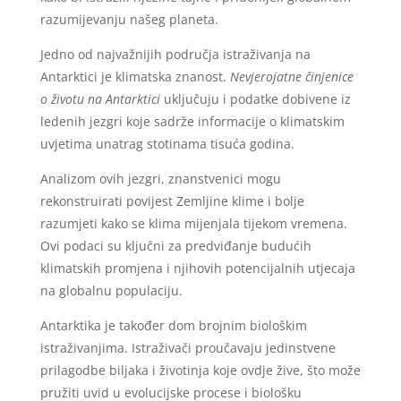
razumijevanju našeg planeta.
Jedno od najvažnijih područja istraživanja na
Antarktici je klimatska znanost.
Nevjerojatne činjenice
o životu na Antarktici
uključuju i podatke dobivene iz
ledenih jezgri koje sadrže informacije o klimatskim
uvjetima unatrag stotinama tisuća godina.
Analizom ovih jezgri, znanstvenici mogu
rekonstruirati povijest Zemljine klime i bolje
razumjeti kako se klima mijenjala tijekom vremena.
Ovi podaci su ključni za predviđanje budućih
klimatskih promjena i njihovih potencijalnih utjecaja
na globalnu populaciju.
Antarktika je također dom brojnim biološkim
istraživanjima. Istraživači proučavaju jedinstvene
prilagodbe biljaka i životinja koje ovdje žive, što može
pružiti uvid u evolucijske procese i biološku