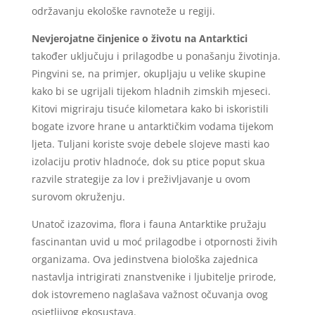
održavanju ekološke ravnoteže u regiji.
Nevjerojatne činjenice o životu na Antarktici
također uključuju i prilagodbe u ponašanju životinja.
Pingvini se, na primjer, okupljaju u velike skupine
kako bi se ugrijali tijekom hladnih zimskih mjeseci.
Kitovi migriraju tisuće kilometara kako bi iskoristili
bogate izvore hrane u antarktičkim vodama tijekom
ljeta. Tuljani koriste svoje debele slojeve masti kao
izolaciju protiv hladnoće, dok su ptice poput skua
razvile strategije za lov i preživljavanje u ovom
surovom okruženju.
Unatoč izazovima, flora i fauna Antarktike pružaju
fascinantan uvid u moć prilagodbe i otpornosti živih
organizama. Ova jedinstvena biološka zajednica
nastavlja intrigirati znanstvenike i ljubitelje prirode,
dok istovremeno naglašava važnost očuvanja ovog
osjetljivog ekosustava.