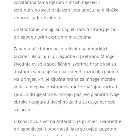
konstantna tama tijekom zimskih mjeseci i
kontinuirano svjetlo tijekom ljeta utječu na biološke
ritmove ljudi i životinja.
Unatoč tome, mnogi su uspjeli razviti strategije za
prilagodbu ovim ekstremnim uvjetima.
Zapanjujuće informacije o životu na Antarktici
također uključuju i prilagodbe u prehrani. Mnoge
životinje ovise o specifičnim izvorima hrane koji su
dostupni samo tijekom određenih razdoblja godine.
Na primjer, kril je ključna hrana za mnoge morske
vrste, a njegova dostupnost može značajno varirati.
Ljudi, s druge strane, moraju pažljivo planirati svoje
obroke i osigurati dovoljno zaliha za duge periode
izolacije.
U konačnici, život na Antarktici je primjer izvanredne
prilagodljivosti i otpornosti. Iako su uvjeti izuzetno