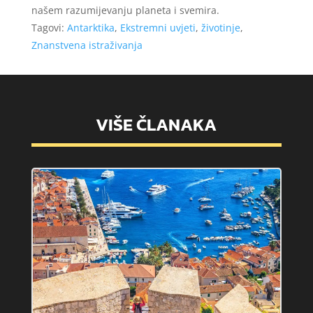
našem razumijevanju planeta i svemira.
Tagovi:
Antarktika
,
Ekstremni uvjeti
,
životinje
,
Znanstvena istraživanja
VIŠE ČLANAKA