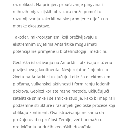
raznolikost. Na primjer, proučavanje pingvina i
njihovih migracijskih obrazaca može pomoći u
razumijevanju kako klimatske promjene utječu na
morske ekosustave.
Također, mikroorganizmi koji preživljavaju u
ekstremnim uvjetima Antarktike mogu imati
potencijalne primjene u biotehnologiji i medicini.
Geološka istraživanja na Antarktici otkrivaju složenu
povijest ovog kontinenta. Nevjerojatne činjenice o
životu na Antarktici uključuju i otkrića o tektonskim
pločama, vulkanskoj aktivnosti i formiranju ledenih
pokrova. Geolozi koriste razne metode, uključujući
satelitske snimke i seizmičke studije, kako bi mapirali
podzemne strukture i razumjeli geološke procese koji
oblikuju kontinent. Ova istraživanja ne samo da
pružaju uvid u prošlost Zemlje, već i pomažu u
predviđanju budućih geoloških događaja.