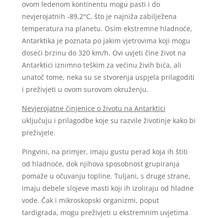
ovom ledenom kontinentu mogu pasti i do
nevjerojatnih -89,2°C, što je najniža zabilježena
temperatura na planetu. Osim ekstremne hladnoće,
Antarktika je poznata po jakim vjetrovima koji mogu
doseći brzinu do 320 km/h. Ovi uvjeti čine život na
Antarktici iznimno teškim za većinu živih bića, ali
unatoč tome, neka su se stvorenja uspjela prilagoditi
i preživjeti u ovom surovom okruženju.
Nevjerojatne činjenice o životu na Antarktici
uključuju i prilagodbe koje su razvile životinje kako bi
preživjele.
Pingvini, na primjer, imaju gustu perad koja ih štiti
od hladnoće, dok njihova sposobnost grupiranja
pomaže u očuvanju topline. Tuljani, s druge strane,
imaju debele slojeve masti koji ih izoliraju od hladne
vode. Čak i mikroskopski organizmi, poput
tardigrada, mogu preživjeti u ekstremnim uvjetima