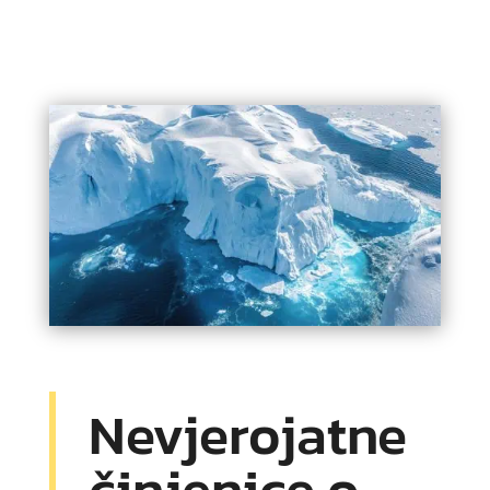
Nevjerojatne
činjenice o