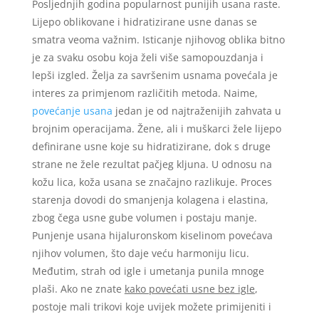
Posljednjih godina popularnost punijih usana raste.
Lijepo oblikovane i hidratizirane usne danas se
smatra veoma važnim. Isticanje njihovog oblika bitno
je za svaku osobu koja želi više samopouzdanja i
lepši izgled. Želja za savršenim usnama povećala je
interes za primjenom različitih metoda. Naime,
povećanje usana
jedan je od najtraženijih zahvata u
brojnim operacijama. Žene, ali i muškarci žele lijepo
definirane usne koje su hidratizirane, dok s druge
strane ne žele rezultat pačjeg kljuna. U odnosu na
kožu lica, koža usana se značajno razlikuje. Proces
starenja dovodi do smanjenja kolagena i elastina,
zbog čega usne gube volumen i postaju manje.
Punjenje usana hijaluronskom kiselinom povećava
njihov volumen, što daje veću harmoniju licu.
Međutim, strah od igle i umetanja punila mnoge
plaši. Ako ne znate
kako povećati usne bez igle
,
postoje mali trikovi koje uvijek možete primijeniti i