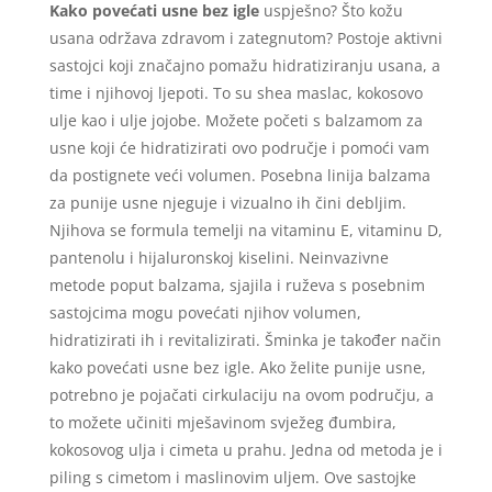
Kako povećati usne bez igle
uspješno? Što kožu
usana održava zdravom i zategnutom? Postoje aktivni
sastojci koji značajno pomažu hidratiziranju usana, a
time i njihovoj ljepoti. To su shea maslac, kokosovo
ulje kao i ulje jojobe. Možete početi s balzamom za
usne koji će hidratizirati ovo područje i pomoći vam
da postignete veći volumen. Posebna linija balzama
za punije usne njeguje i vizualno ih čini debljim.
Njihova se formula temelji na vitaminu E, vitaminu D,
pantenolu i hijaluronskoj kiselini. Neinvazivne
metode poput balzama, sjajila i ruževa s posebnim
sastojcima mogu povećati njihov volumen,
hidratizirati ih i revitalizirati. Šminka je također način
kako povećati usne bez igle. Ako želite punije usne,
potrebno je pojačati cirkulaciju na ovom području, a
to možete učiniti mješavinom svježeg đumbira,
kokosovog ulja i cimeta u prahu. Jedna od metoda je i
piling s cimetom i maslinovim uljem. Ove sastojke