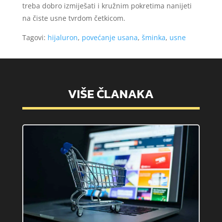
treba dobro izmiješati i kružnim pokretima nanijeti
na čiste usne tvrdom četkicom.
Tagovi:
hijaluron
,
povećanje usana
,
šminka
,
usne
VIŠE ČLANAKA