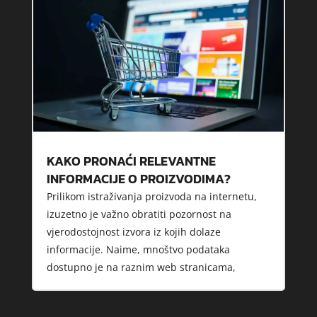
KAKO PRONAĆI RELEVANTNE
INFORMACIJE O PROIZVODIMA?
Prilikom istraživanja proizvoda na internetu,
izuzetno je važno obratiti pozornost na
vjerodostojnost izvora iz kojih dolaze
informacije. Naime, mnoštvo podataka
dostupno je na raznim web stranicama,