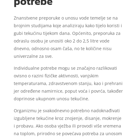
potrebe
Znanstvene preporuke o unosu vode temelje se na
brojnim studijama koje analiziraju kako tijelo koristi i
gubi tekućinu tijekom dana. Općenito, preporuka za
odraslu osobu je unositi oko 2 do 2,5 litre vode
dnevno, odnosno osam čaša, no te količine nisu
univerzalne za sve.
Individualne potrebe mogu se značajno razlikovati
ovisno o razini fizičke aktivnosti, vanjskim
temperaturama, zdravstvenom stanju, kao i prehrani
jer određene namirnice, poput voća i povrća, također
doprinose ukupnom unosu tekućine.
Organizmu je svakodnevno potrebno nadoknađivati
izgubljene tekućine kroz znojenje, disanje, mokrenje
i probavu. Ako osoba vježba ili provodi više vremena
na toplom, prirodno se povećava potreba za unosom