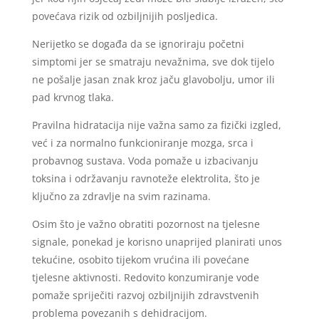
povećava rizik od ozbiljnijih posljedica.
Nerijetko se događa da se ignoriraju početni
simptomi jer se smatraju nevažnima, sve dok tijelo
ne pošalje jasan znak kroz jaču glavobolju, umor ili
pad krvnog tlaka.
Pravilna hidratacija nije važna samo za fizički izgled,
već i za normalno funkcioniranje mozga, srca i
probavnog sustava. Voda pomaže u izbacivanju
toksina i održavanju ravnoteže elektrolita, što je
ključno za zdravlje na svim razinama.
Osim što je važno obratiti pozornost na tjelesne
signale, ponekad je korisno unaprijed planirati unos
tekućine, osobito tijekom vrućina ili povećane
tjelesne aktivnosti. Redovito konzumiranje vode
pomaže spriječiti razvoj ozbiljnijih zdravstvenih
problema povezanih s dehidracijom.