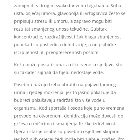
zamijeniti s drugim svakodnevnim tegobama. Suha
usta, osjećaj umora, glavobolja ili vrtoglavica često se
pripisuju stresu ili umoru, a zapravo mogu biti
rezultat smanjenog unosa tekućine. Gubitak
koncentracije, razdražljivost i čak blaga zbunjenost
ponekad su posljedica dehidracije, a ne psihičke
iscrpljenosti ili preopterećenosti poslom.
Koža može postati suha, a oči crvene i osjetljive, što
su također signali da tijelu nedostaje vode.
Posebnu pažnju treba obratiti na pojavu tamnog
urina i rjeđeg mokrenja, jer to jasno pokazuje da
bubrezi pokušavaju zadržati što više vode u
organizmu. Kod sportaša i osoba koje puno vremena
provode na otvorenom, dehidracija može dovesti do
grčeva u mišićima i smanjenja fizičke izdržljivosti.
Djeca i starije osobe su posebno osjetljive skupine
jer kod njih osjećaj žeđi može biti slabije izražen, što