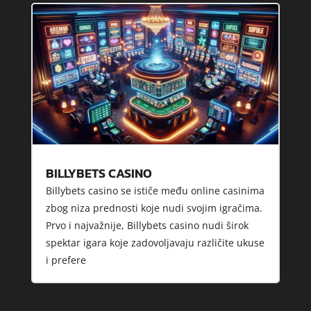
BILLYBETS CASINO
Billybets casino se ističe među online casinima
zbog niza prednosti koje nudi svojim igračima.
Prvo i najvažnije, Billybets casino nudi širok
spektar igara koje zadovoljavaju različite ukuse
i prefere