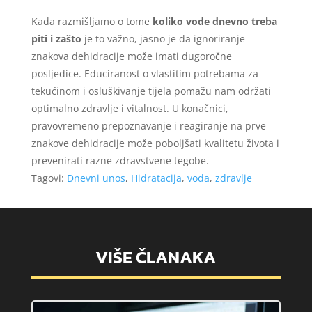
Kada razmišljamo o tome
koliko vode dnevno treba
piti i zašto
je to važno, jasno je da ignoriranje
znakova dehidracije može imati dugoročne
posljedice. Educiranost o vlastitim potrebama za
tekućinom i osluškivanje tijela pomažu nam održati
optimalno zdravlje i vitalnost. U konačnici,
pravovremeno prepoznavanje i reagiranje na prve
znakove dehidracije može poboljšati kvalitetu života i
prevenirati razne zdravstvene tegobe.
Tagovi:
Dnevni unos
,
Hidratacija
,
voda
,
zdravlje
VIŠE ČLANAKA