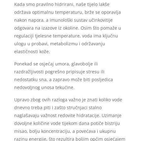
Kada smo pravilno hidrirani, naše tijelo lakše
održava optimalnu temperaturu, brže se oporavlja
nakon napora, a imunološki sustav učinkovitije
odgovara na izazove iz okoline. Osim što pomaže u
regulaciji tjelesne temperature, voda ima ključnu
ulogu u probavi, metabolizmu i održavanju
elastičnosti kože.
Ponekad se osjećaj umora, glavobolje ili
razdražljivosti pogrešno pripisuje stresu ili
nedostatku sna, a zapravo može biti posljedica
nedovoljnog unosa tekućine.
Upravo zbog ovih razloga važno je znati koliko vode
dnevno treba piti i zašto stručnjaci stalno
naglašavaju važnost redovite hidratacije. Uzimanje
dovoljne količine vode tijekom dana potiče bistriju
misao, bolju koncentraciju, a povećava i ukupnu
razinu energije, što rezultira boljim općim osjećajem