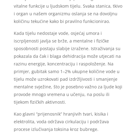
vitalne funkcije u ljudskom tijelu. Svaka stanica, tkivo
i organ u našem organizmu oslanja se na dovoljnu
količinu tekućine kako bi pravilno funkcionirao.
Kada tijelu nedostaje vode, osjećaj umora i
iscrpljenosti javlja se brže, a mentalne i fizičke
sposobnosti postaju slabije izražene. Istraživanja su
pokazala da čak i blaga dehidracija može utjecati na
razinu energije, koncentraciju i raspoloženje. Na
primjer, gubitak samo 1–2% ukupne količine vode u
tijelu može uzrokovati pad izdržljivosti i smanjenje
mentalne svježine, što je posebno važno za ljude koji
provode mnogo vremena u učenju, na poslu ili
tijekom fizičkih aktivnosti.
Kao glavni “prijenosnik” hranjivih tvari, kisika i
elektrolita, voda održava cirkulaciju i podržava
procese izlučivanja toksina kroz bubrege.