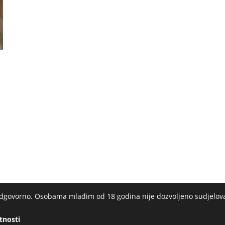
 odgovorno. Osobama mlađim od 18 godina nije dozvoljeno sudjelov
atnosti