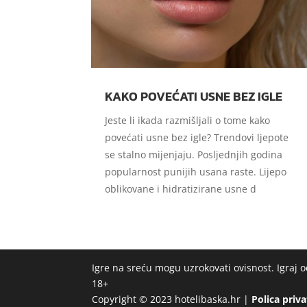
KAKO POVEĆATI USNE BEZ IGLE
Jeste li ikada razmišljali o tome kako
povećati usne bez igle? Trendovi ljepote
se stalno mijenjaju. Posljednjih godina
popularnost punijih usana raste. Lijepo
oblikovane i hidratizirane usne d
Igre na sreću mogu uzrokovati ovisnost. Igraj
18+
Copyright © 2023 hotelibaska.hr |
Polica priv