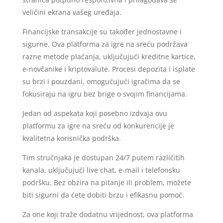
veličini ekrana vašeg uređaja.
Financijske transakcije su također jednostavne i
sigurne. Ova platforma za igre na sreću podržava
razne metode plaćanja, uključujući kreditne kartice,
e-novčanike i kriptovalute. Procesi depozita i isplate
su brzi i pouzdani, omogućujući igračima da se
fokusiraju na igru bez brige o svojim financijama.
Jedan od aspekata koji posebno izdvaja ovu
platformu za igre na sreću od konkurencije je
kvalitetna korisnička podrška.
Tim stručnjaka je dostupan 24/7 putem različitih
kanala, uključujući live chat, e-mail i telefonsku
podršku. Bez obzira na pitanje ili problem, možete
biti sigurni da ćete dobiti brzu i efikasnu pomoć.
Za one koji traže dodatnu vrijednost, ova platforma