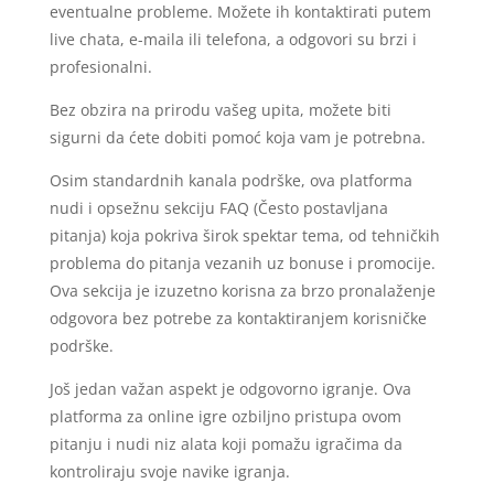
eventualne probleme. Možete ih kontaktirati putem
live chata, e-maila ili telefona, a odgovori su brzi i
profesionalni.
Bez obzira na prirodu vašeg upita, možete biti
sigurni da ćete dobiti pomoć koja vam je potrebna.
Osim standardnih kanala podrške, ova platforma
nudi i opsežnu sekciju FAQ (Često postavljana
pitanja) koja pokriva širok spektar tema, od tehničkih
problema do pitanja vezanih uz bonuse i promocije.
Ova sekcija je izuzetno korisna za brzo pronalaženje
odgovora bez potrebe za kontaktiranjem korisničke
podrške.
Još jedan važan aspekt je odgovorno igranje. Ova
platforma za online igre ozbiljno pristupa ovom
pitanju i nudi niz alata koji pomažu igračima da
kontroliraju svoje navike igranja.