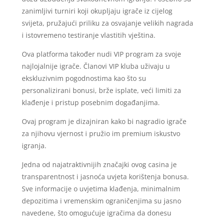
zanimljivi turniri koji okupljaju igrače iz cijelog
svijeta, pružajući priliku za osvajanje velikih nagrada
i istovremeno testiranje vlastitih vještina.
Ova platforma također nudi VIP program za svoje
najlojalnije igrače. Članovi VIP kluba uživaju u
ekskluzivnim pogodnostima kao što su
personalizirani bonusi, brže isplate, veći limiti za
klađenje i pristup posebnim događanjima.
Ovaj program je dizajniran kako bi nagradio igrače
za njihovu vjernost i pružio im premium iskustvo
igranja.
Jedna od najatraktivnijih značajki ovog casina je
transparentnost i jasnoća uvjeta korištenja bonusa.
Sve informacije o uvjetima klađenja, minimalnim
depozitima i vremenskim ograničenjima su jasno
navedene, što omogućuje igračima da donesu