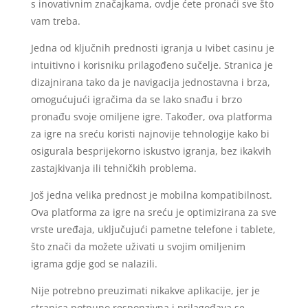
s inovativnim značajkama, ovdje ćete pronaći sve što
vam treba.
Jedna od ključnih prednosti igranja u Ivibet casinu je
intuitivno i korisniku prilagođeno sučelje. Stranica je
dizajnirana tako da je navigacija jednostavna i brza,
omogućujući igračima da se lako snađu i brzo
pronađu svoje omiljene igre. Također, ova platforma
za igre na sreću koristi najnovije tehnologije kako bi
osigurala besprijekorno iskustvo igranja, bez ikakvih
zastajkivanja ili tehničkih problema.
Još jedna velika prednost je mobilna kompatibilnost.
Ova platforma za igre na sreću je optimizirana za sve
vrste uređaja, uključujući pametne telefone i tablete,
što znači da možete uživati u svojim omiljenim
igrama gdje god se nalazili.
Nije potrebno preuzimati nikakve aplikacije, jer je
stranica potpuno responzivna i prilagođava se