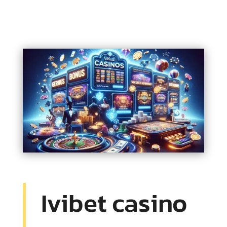
Ivibet casino