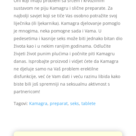
Oni koji imaju problem sa srcem i krvožilnim
sustavom ne piju Kamagru i slične preparate. Za
najbolji savjet koji se tiče Vas osobno potražite svoj
liječnika (ili ljekarnika). Kamagra djelovanje pomoglo
je mnogima, neka pomogne sada i Vama. U
pedesetima i kasnije seks može biti jednako bitan dio
života kao i u nekim ranijim godinama. Odlučite
živjeti život punim plućima i počnite piti Kamagru
danas. Isprobajte proizvod i vidjet ćete da Kamagra
ne djeluje samo na Vaš problem erektilne
disfunkcije, već će Vam dati i veću razinu libida kako
biste bili još spremniji na seksualnu aktivnost s
partnericom!
Tagovi:
Kamagra
,
preparat
,
seks
,
tablete