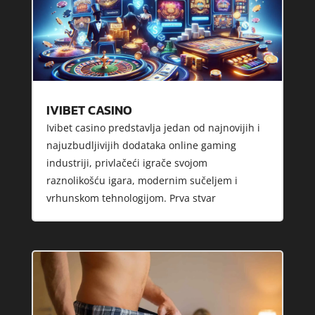
IVIBET CASINO
Ivibet casino predstavlja jedan od najnovijih i
najuzbudljivijih dodataka online gaming
industriji, privlačeći igrače svojom
raznolikošću igara, modernim sučeljem i
vrhunskom tehnologijom. Prva stvar