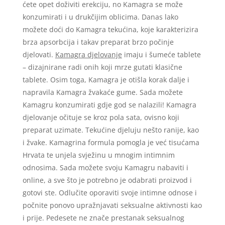
ćete opet doživiti erekciju, no Kamagra se može
konzumirati i u drukčijim oblicima. Danas lako
možete doći do Kamagra tekućina, koje karakterizira
brza apsorbcija i takav preparat brzo počinje
djelovati.
Kamagra djelovanje
imaju i šumeće tablete
– dizajnirane radi onih koji mrze gutati klasične
tablete. Osim toga, Kamagra je otišla korak dalje i
napravila Kamagra žvakaće gume. Sada možete
Kamagru konzumirati gdje god se nalazili! Kamagra
djelovanje očituje se kroz pola sata, ovisno koji
preparat uzimate. Tekućine djeluju nešto ranije, kao
i žvake. Kamagrina formula pomogla je već tisućama
Hrvata te unjela svježinu u mnogim intimnim
odnosima. Sada možete svoju Kamagru nabaviti i
online, a sve što je potrebno je odabrati proizvod i
gotovi ste. Odlučite oporaviti svoje intimne odnose i
počnite ponovo upražnjavati seksualne aktivnosti kao
i prije. Pedesete ne znače prestanak seksualnog