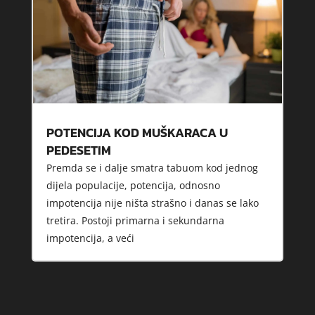
POTENCIJA KOD MUŠKARACA U
PEDESETIM
Premda se i dalje smatra tabuom kod jednog
dijela populacije, potencija, odnosno
impotencija nije ništa strašno i danas se lako
tretira. Postoji primarna i sekundarna
impotencija, a veći