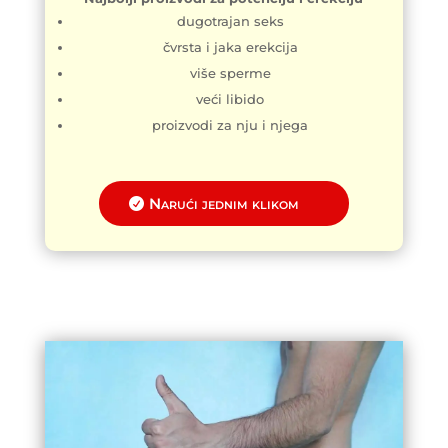
dugotrajan seks
čvrsta i jaka erekcija
više sperme
veći libido
proizvodi za nju i njega
Narući jednim klikom