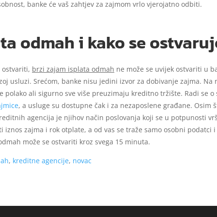
obnost, banke će vaš zahtjev za zajmom vrlo vjerojatno odbiti.
ata odmah i kako se ostvaruj
 ostvariti,
brzi zajam isplata odmah
ne može se uvijek ostvariti u ba
rzoj usluzi. Srećom, banke nisu jedini izvor za dobivanje zajma. N
e polako ali sigurno sve više preuzimaju kreditno tržište. Radi se o 
ajmice
, a usluge su dostupne čak i za nezaposlene građane. Osim 
ditnih agencija je njihov način poslovanja koji se u potpunosti vrš
ati iznos zajma i rok otplate, a od vas se traže samo osobni podatci 
 odmah može se ostvariti kroz svega 15 minuta.
mah
,
kreditne agencije
,
novac