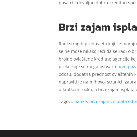
posao ili dovoljno dobru kreditnu spos
Brzi zajam ispl
Radi strogih preduvjeta koji se moraju
se ne može nikako reći da se radi o b
brojne ovlaštene kreditne agencije koj
preko koje se mogu ostvariti
brze poz
odosu, dodatna prednost ovlaštenih kre
napraviti je na njihovoj stranici izabr
u kratkom rooku, a brzi zajam isplata
Tagovi:
banke
,
brzi zajam
,
isplata od