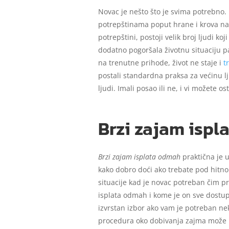
Novac je nešto što je svima potrebno. 
potrepštinama poput hrane i krova nad
potrepštini, postoji velik broj ljudi 
dodatno pogoršala životnu situaciju pa
na trenutne prihode, život ne staje i
t
postali standardna praksa za većinu l
ljudi. Imali posao ili ne, i vi možete o
Brzi zajam ispl
Brzi zajam isplata odmah
praktična je u
kako dobro doći ako trebate pod hitno
situacije kad je novac potreban čim pr
isplata odmah i kome je on sve dostu
izvrstan izbor ako vam je potreban neki
procedura oko dobivanja zajma može po