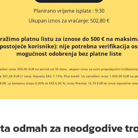
Planirano vrijeme isplate
: 9:30
Ukupan iznos za vraćanje:
502,80 €
ražimo platnu listu za iznose do 500 € na maksim
(postojeće korisnike):
nije potrebna verifikacija 
mogućnost odobrenja bez platne liste
raženi iznos 300,00 EUR na period od 30 dana, ukupan iznos sa svim pripadajućim troškovima 
e 301,68 EUR (1 rata). Najveća EKS: 7,15%, Plus kredit: Uz zatraženi iznos 1.000,00 EUR na p
 EUR, uz kamatnu stopu 0,00% te EKS 6,96 %, iznos Premije 16,70 EUR te iznos mjesečne rate 
ata odmah za neodgodive tr