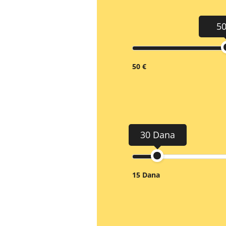
50
50 €
30 Dana
15 Dana