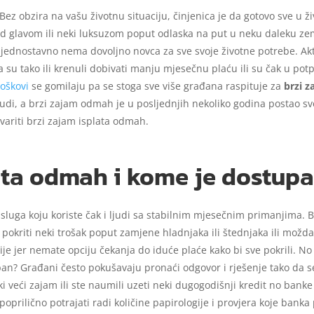
Bez obzira na vašu životnu situaciju, činjenica je da gotovo sve u ž
 glavom ili neki luksuzom poput odlaska na put u neku daleku zemlj
koji jednostavno nema dovoljno novca za sve svoje životne potrebe. A
 su tako ili krenuli dobivati manju mjesečnu plaću ili su čak u potpu
roškovi
se gomilaju pa se stoga sve više građana raspituje za
brzi 
judi, a brzi zajam odmah je u posljednjih nekoliko godina postao s
stvariti brzi zajam isplata odmah.
ata odmah i kome je dostup
sluga koju koriste čak i ljudi sa stabilnim mjesečnim primanjima. 
 pokriti neki trošak poput zamjene hladnjaka ili štednjaka ili možd
ije jer nemate opciju čekanja do iduće plaće kako bi sve pokrili. N
pan? Građani često pokušavaju pronaći odgovor i rješenje tako da 
 veći zajam ili ste naumili uzeti neki dugogodišnji kredit no banke i
prilično potrajati radi količine papirologije i provjera koje banka