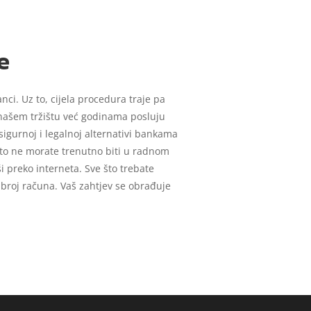
e
nci. Uz to, cijela procedura traje pa
a našem tržištu već godinama posluju
sigurnoj i legalnoj alternativi bankama
što ne morate trenutno biti u radnom
i preko interneta. Sve što trebate
i broj računa. Vaš zahtjev se obrađuje