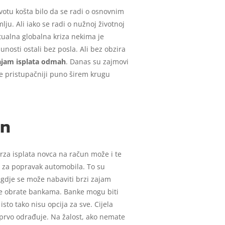
ivotu košta bilo da se radi o osnovnim
u. Ali iako se radi o nužnoj životnoj
ktualna globalna kriza nekima je
nosti ostali bez posla. Ali bez obzira
zajam isplata odmah
. Danas su zajmovi
ve pristupačniji puno širem krugu
an
Brza isplata novca na račun može i te
a za popravak automobila. To su
o gdje se može nabaviti brzi zajam
se obrate bankama. Banke mogu biti
sto tako nisu opcija za sve. Cijela
 prvo odrađuje. Na žalost, ako nemate