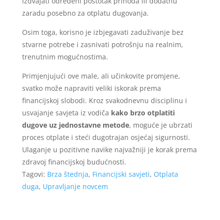
izdvajati određeni postotak prihoda ili dodatnu
zaradu posebno za otplatu dugovanja.
Osim toga, korisno je izbjegavati zaduživanje bez
stvarne potrebe i zasnivati potrošnju na realnim,
trenutnim mogućnostima.
Primjenjujući ove male, ali učinkovite promjene,
svatko može napraviti veliki iskorak prema
financijskoj slobodi. Kroz svakodnevnu disciplinu i
usvajanje savjeta iz vodiča
kako brzo otplatiti
dugove uz jednostavne metode
, moguće je ubrzati
proces otplate i steći dugotrajan osjećaj sigurnosti.
Ulaganje u pozitivne navike najvažniji je korak prema
zdravoj financijskoj budućnosti.
Tagovi:
Brza štednja
,
Financijski savjeti
,
Otplata
duga
,
Upravljanje novcem