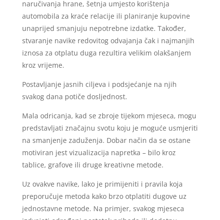
naručivanja hrane, šetnja umjesto korištenja
automobila za kraće relacije ili planiranje kupovine
unaprijed smanjuju nepotrebne izdatke. Također,
stvaranje navike redovitog odvajanja čak i najmanjih
iznosa za otplatu duga rezultira velikim olakšanjem
kroz vrijeme.
Postavljanje jasnih ciljeva i podsjećanje na njih
svakog dana potiče dosljednost.
Mala odricanja, kad se zbroje tijekom mjeseca, mogu
predstavljati značajnu svotu koju je moguće usmjeriti
na smanjenje zaduženja. Dobar način da se ostane
motiviran jest vizualizacija napretka – bilo kroz
tablice, grafove ili druge kreativne metode.
Uz ovakve navike, lako je primijeniti i pravila koja
preporučuje metoda kako brzo otplatiti dugove uz
jednostavne metode. Na primjer, svakog mjeseca