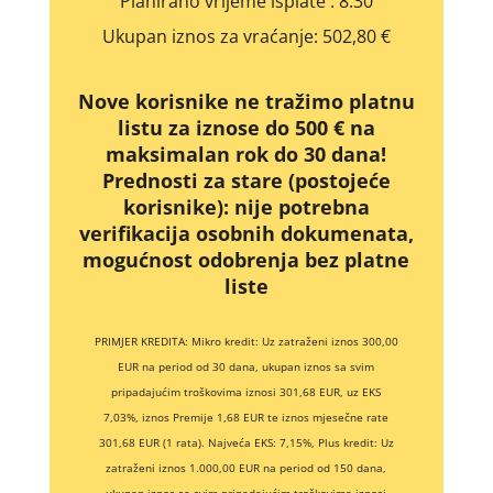
Planirano vrijeme isplate
: 8:30
Ukupan iznos za vraćanje:
502,80 €
Nove korisnike ne tražimo platnu
listu za iznose do 500 € na
maksimalan rok do 30 dana!
Prednosti za stare (postojeće
korisnike):
nije potrebna
verifikacija osobnih dokumenata,
mogućnost odobrenja bez platne
liste
PRIMJER KREDITA: Mikro kredit: Uz zatraženi iznos 300,00
EUR na period od 30 dana, ukupan iznos sa svim
pripadajućim troškovima iznosi 301,68 EUR, uz EKS
7,03%, iznos Premije 1,68 EUR te iznos mjesečne rate
301,68 EUR (1 rata). Najveća EKS: 7,15%, Plus kredit: Uz
zatraženi iznos 1.000,00 EUR na period od 150 dana,