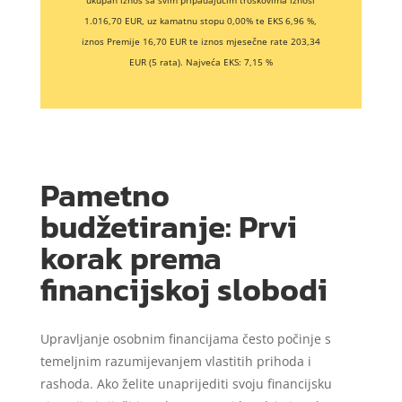
ukupan iznos sa svim pripadajućim troškovima iznosi
1.016,70 EUR, uz kamatnu stopu 0,00% te EKS 6,96 %,
iznos Premije 16,70 EUR te iznos mjesečne rate 203,34
EUR (5 rata). Najveća EKS: 7,15 %
Pametno
budžetiranje: Prvi
korak prema
financijskoj slobodi
Upravljanje osobnim financijama često počinje s
temeljnim razumijevanjem vlastitih prihoda i
rashoda. Ako želite unaprijediti svoju financijsku