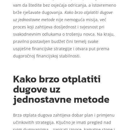
vam da štedite bez osjećaja odricanja, a istovremeno
brže rješavate dugovanja.
Kako brzo otplatiti dugove
uz jednostavne metode
nije nemoguća misija, već
proces koji zahtijeva dosljednost i svjesnost pri
svakodnevnim odlukama o trošenju novca. Na kraju,
pravilno postavljen budžet čini temelj svake
uspješne financijske strategije i otvara put prema
dugoročnoj financijskoj stabilnosti.
Kako brzo otplatiti
dugove uz
jednostavne metode
Brza otplata dugova zahtijeva dobar plan i primjenu
učinkovitih strategija. Ključno je imati pregled nad
svim dugovanjima – zapisati iznose, kamatne stope i