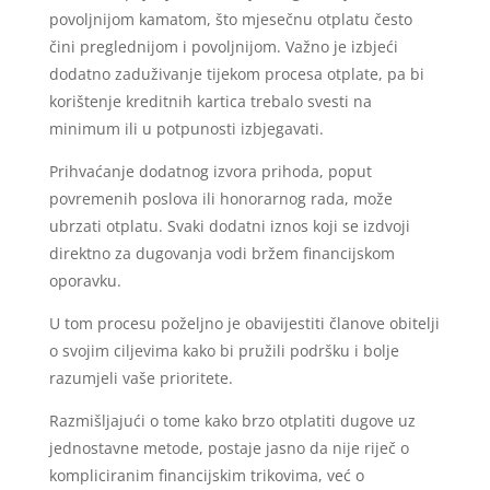
povoljnijom kamatom, što mjesečnu otplatu često
čini preglednijom i povoljnijom. Važno je izbjeći
dodatno zaduživanje tijekom procesa otplate, pa bi
korištenje kreditnih kartica trebalo svesti na
minimum ili u potpunosti izbjegavati.
Prihvaćanje dodatnog izvora prihoda, poput
povremenih poslova ili honorarnog rada, može
ubrzati otplatu. Svaki dodatni iznos koji se izdvoji
direktno za dugovanja vodi bržem financijskom
oporavku.
U tom procesu poželjno je obavijestiti članove obitelji
o svojim ciljevima kako bi pružili podršku i bolje
razumjeli vaše prioritete.
Razmišljajući o tome kako brzo otplatiti dugove uz
jednostavne metode, postaje jasno da nije riječ o
kompliciranim financijskim trikovima, već o