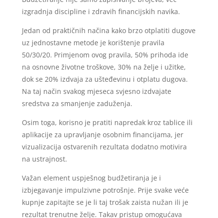
izgradnja discipline i zdravih financijskih navika.
Jedan od praktičnih načina kako brzo otplatiti dugove
uz jednostavne metode je korištenje pravila
50/30/20. Primjenom ovog pravila, 50% prihoda ide
na osnovne životne troškove, 30% na želje i užitke,
dok se 20% izdvaja za ušteđevinu i otplatu dugova.
Na taj način svakog mjeseca svjesno izdvajate
sredstva za smanjenje zaduženja.
Osim toga, korisno je pratiti napredak kroz tablice ili
aplikacije za upravljanje osobnim financijama, jer
vizualizacija ostvarenih rezultata dodatno motivira
na ustrajnost.
Važan element uspješnog budžetiranja je i
izbjegavanje impulzivne potrošnje. Prije svake veće
kupnje zapitajte se je li taj trošak zaista nužan ili je
rezultat trenutne želje. Takav pristup omogućava