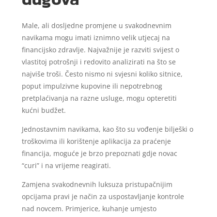
Male, ali dosljedne promjene u svakodnevnim
navikama mogu imati iznimno velik utjecaj na
financijsko zdravlje. Najvažnije je razviti svijest o
vlastitoj potrošnji i redovito analizirati na što se
najviše troši. Često nismo ni svjesni koliko sitnice,
poput impulzivne kupovine ili nepotrebnog
pretplaćivanja na razne usluge, mogu opteretiti
kućni budžet.
Jednostavnim navikama, kao što su vođenje bilješki o
troškovima ili korištenje aplikacija za praćenje
financija, moguće je brzo prepoznati gdje novac
“curi” i na vrijeme reagirati.
Zamjena svakodnevnih luksuza pristupačnijim
opcijama pravi je način za uspostavljanje kontrole
nad novcem. Primjerice, kuhanje umjesto