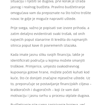
situaciju i riješiti se dugova, prvi korak je izrada
jasnog i realnog budžeta. Pravilno budžetiranje
omogućava vam da prepoznate na što točno trošite
novac te gdje je moguće napraviti uštede.
Prije svega, važno je popisati sve izvore prihoda, a
zatim detaljno evidentirati svaki trošak, od onih
najvećih poput stanarine ili kredita do najmanjih
sitnica poput kave ili povremenih izlazaka.
Kada imate jasnu sliku svojih financija, lakše je
identificirati područja u kojima možete smanjiti
troškove. Primjerice, umjesto svakodnevnog
kupovanja gotove hrane, možete početi kuhati kod
kuće, što će donijeti značajne mjesečne uštede. Uz
to, preporučuje se postavljanje financijskih ciljeva –
kratkoročnih i dugoročnih – koji će vam dati
motivaciju i jasnu svrhu u procesu otplate dugova.
Budžetiranje nije samo zapisivanje brojeva, već