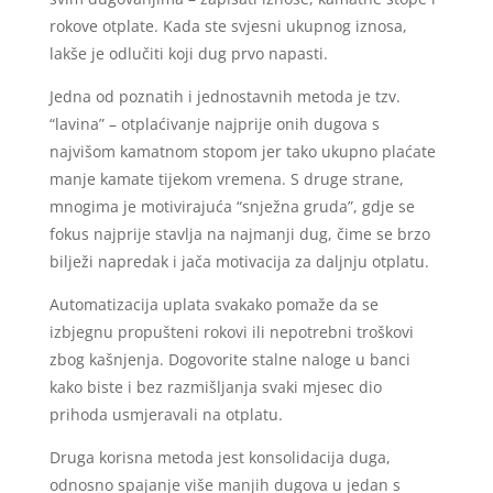
rokove otplate. Kada ste svjesni ukupnog iznosa,
lakše je odlučiti koji dug prvo napasti.
Jedna od poznatih i jednostavnih metoda je tzv.
“lavina” – otplaćivanje najprije onih dugova s
najvišom kamatnom stopom jer tako ukupno plaćate
manje kamate tijekom vremena. S druge strane,
mnogima je motivirajuća “snježna gruda”, gdje se
fokus najprije stavlja na najmanji dug, čime se brzo
bilježi napredak i jača motivacija za daljnju otplatu.
Automatizacija uplata svakako pomaže da se
izbjegnu propušteni rokovi ili nepotrebni troškovi
zbog kašnjenja. Dogovorite stalne naloge u banci
kako biste i bez razmišljanja svaki mjesec dio
prihoda usmjeravali na otplatu.
Druga korisna metoda jest konsolidacija duga,
odnosno spajanje više manjih dugova u jedan s