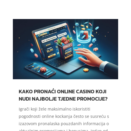
KAKO PRONAĆI ONLINE CASINO KOJI
NUDI NAJBOLJE TJEDNE PROMOCIJE?
Igrači koji žele maksimalno iskoristiti
pogodnosti online kockanja često se susreću s
izazovom pronalaska pouzdanih informacija o
aktualnim promocijama i bonusima. Jedan od