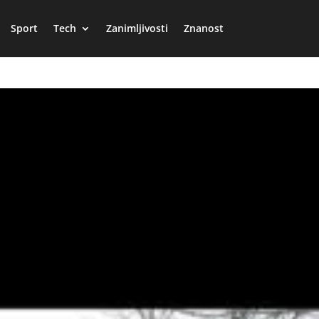
Sport
Tech
Zanimljivosti
Znanost