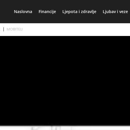
Naslovna
Financije
Ljepota i zdravlje
Ljubav i veze