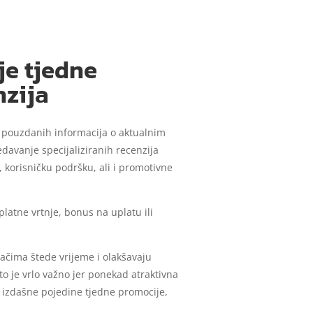
je tjedne
nzija
ka pouzdanih informacija o aktualnim
davanje specijaliziranih recenzija
, korisničku podršku, ali i promotivne
latne vrtnje, bonus na uplatu ili
račima štede vrijeme i olakšavaju
to je vrlo važno jer ponekad atraktivna
i izdašne pojedine tjedne promocije,