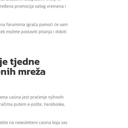
određena promocija vašeg vremena i
nje na forumima igrača pomoći će vam
k možete postaviti pitanja i dobiti
je tjedne
enih mreža
ama casina jest praćenje njihovih
gračima putem e-pošte, Facebooka,
atite na newslettere casina koja vas