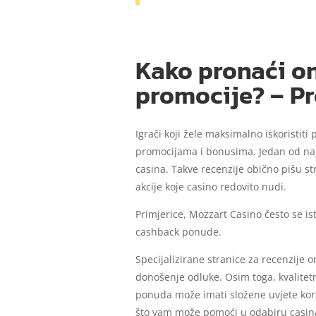
Kako pronaći on
promocije? – Pr
Igrači koji žele maksimalno iskoristi
promocijama i bonusima. Jedan od najj
casina. Takve recenzije obično pišu st
akcije koje casino redovito nudi.
Primjerice, Mozzart Casino često se is
cashback ponude.
Specijalizirane stranice za recenzije 
donošenje odluke. Osim toga, kvalitetn
ponuda može imati složene uvjete kori
što vam može pomoći u odabiru casina 