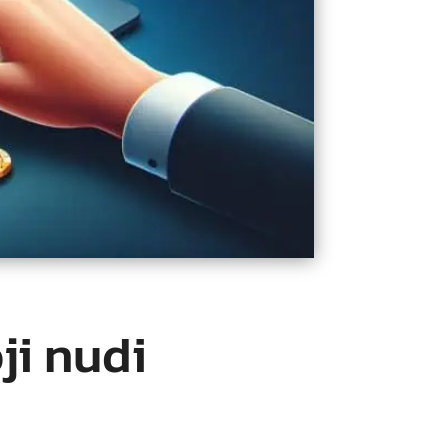
ji nudi