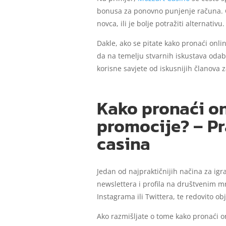
bonusa za ponovno punjenje računa. Či
novca, ili je bolje potražiti alternativu.
Dakle, ako se pitate kako pronaći onl
da na temelju stvarnih iskustava odab
korisne savjete od iskusnijih članova 
Kako pronaći on
promocije? – Pr
casina
Jedan od najpraktičnijih načina za ig
newslettera i profila na društvenim 
Instagrama ili Twittera, te redovito o
Ako razmišljate o tome kako pronaći on