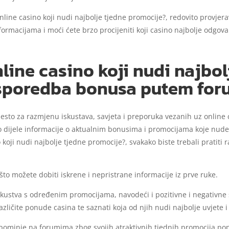
nline casino koji nudi najbolje tjedne promocije?, redovito provjera
nformacijama i moći ćete brzo procijeniti koji casino najbolje odgo
line casino koji nudi najbol
sporedba bonusa putem for
jesto za razmjenu iskustava, savjeta i preporuka vezanih uz onlin
ito dijele informacije o aktualnim bonusima i promocijama koje nude 
 koji nudi najbolje tjedne promocije?, svakako biste trebali prati
to možete dobiti iskrene i nepristrane informacije iz prve ruke.
a iskustva s određenim promocijama, navodeći i pozitivne i negativn
ličite ponude casina te saznati koja od njih nudi najbolje uvjete i
pominje na forumima zbog svojih atraktivnih tjednih promocija popu