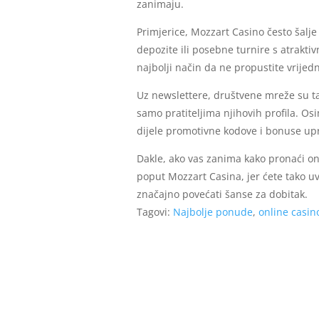
zanimaju.
Primjerice, Mozzart Casino često šalj
depozite ili posebne turnire s atrakt
najbolji način da ne propustite vrijed
Uz newslettere, društvene mreže su tak
samo pratiteljima njihovih profila. O
dijele promotivne kodove i bonuse up
Dakle, ako vas zanima kako pronaći onl
poput Mozzart Casina, jer ćete tako u
značajno povećati šanse za dobitak.
Tagovi:
Najbolje ponude
,
online casin