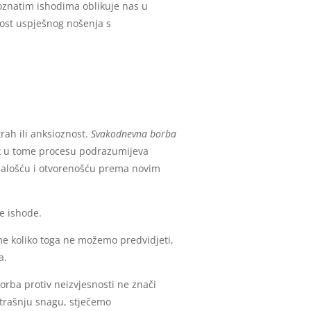
poznatim ishodima oblikuje nas u
nost uspješnog nošenja s
trah ili anksioznost.
Svakodnevna borba
ak u tome procesu podrazumijeva
znalošću i otvorenošću prema novim
te ishode.
me koliko toga ne možemo predvidjeti,
a.
rba protiv neizvjesnosti ne znači
utrašnju snagu, stječemo