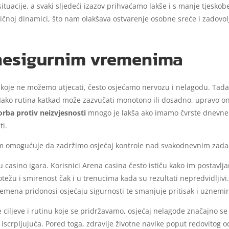
uacije, a svaki sljedeći izazov prihvaćamo lakše i s manje tjeskobe
ntičnoj dinamici, što nam olakšava ostvarenje osobne sreće i zadovol
 nesigurnim vremenima
koje ne možemo utjecati, često osjećamo nervozu i nelagodu. Tada
 Iako rutina katkad može zazvučati monotono ili dosadno, upravo 
ba protiv neizvjesnosti
mnogo je lakša ako imamo čvrste dnevne n
ti.
m omogućuje da zadržimo osjećaj kontrole nad svakodnevnim zada
 casino igara. Korisnici Arena casina često ističu kako im postavl
težu i smirenost čak i u trenucima kada su rezultati nepredvidljivi
vremena pridonosi osjećaju sigurnosti te smanjuje pritisak i uznemi
ciljeve i rutinu koje se pridržavamo, osjećaj nelagode značajno s
ko iscrpljujuća. Pored toga, zdravije životne navike poput redovitog o