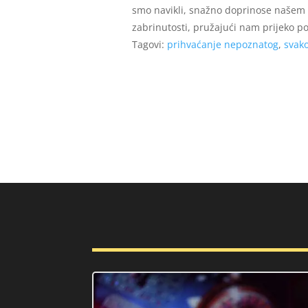
smo navikli, snažno doprinose našem e
zabrinutosti, pružajući nam prijeko po
Tagovi:
prihvaćanje nepoznatog
,
svak