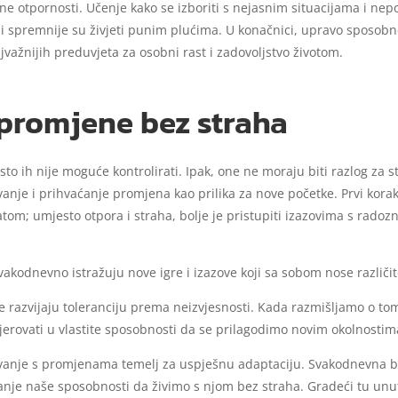
ne otpornosti. Učenje kako se izboriti s nejasnim situacijama i ne
i spremnije su živjeti punim plućima. U konačnici, upravo sposob
važnijih preduvjeta za osobni rast i zadovoljstvo životom.
 promjene bez straha
to ih nije moguće kontrolirati. Ipak, one ne moraju biti razlog za s
anje i prihvaćanje promjena kao prilika za nove početke. Prvi kor
m; umjesto otpora i straha, bolje je pristupiti izazovima s rado
vakodnevno istražuju nove igre i izazove koji sa sobom nose različi
te razvijaju toleranciju prema neizvjesnosti. Kada razmišljamo o to
 vjerovati u vlastite sposobnosti da se prilagodimo novim okolnostim
avanje s promjenama temelj za uspješnu adaptaciju. Svakodnevna bo
čanje naše sposobnosti da živimo s njom bez straha. Gradeći tu un