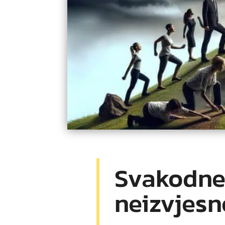
Svakodne
neizvjesn