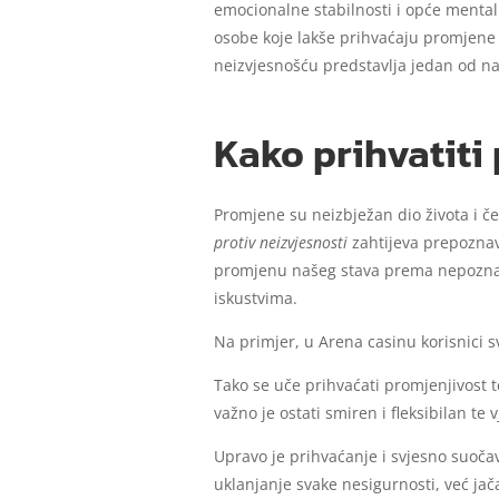
emocionalne stabilnosti i opće mental
osobe koje lakše prihvaćaju promjene 
neizvjesnošću predstavlja jedan od naj
Kako prihvatiti
Promjene su neizbježan dio života i čes
protiv neizvjesnosti
zahtijeva prepoznav
promjenu našeg stava prema nepoznato
iskustvima.
Na primjer, u Arena casinu korisnici s
Tako se uče prihvaćati promjenjivost 
važno je ostati smiren i fleksibilan te
Upravo je prihvaćanje i svjesno suoč
uklanjanje svake nesigurnosti, već ja