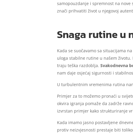
samopouzdanje i spremnost na nove sit
znači prihvatiti život u njegovoj aute
Snaga rutine u
Kada se suočavamo sa situacijama na 
uloga stabilne rutine u našem životu.
traju teška razdoblja.
Svakodnevna bor
nam daje osjećaj sigurnosti i stabilnos
U turbulentnim vremenima rutina na
Primjer za to možemo pronaći u svijetu
okvira igranja pomaže da zadrže ravno
izvrstan primjer kako strukturiranje 
Kada imamo jasno postavljene dnevne 
protiv neizvjesnosti prestaje biti toli