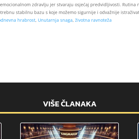
mocionalnom zdravlju jer stvaraju osjećaj predvidljivosti. Rutina
trebnu stabilnu bazu s koje možemo sigurnije i odvažnije istraživa
odnevna hrabrost
,
Unutarnja snaga
,
životna ravnoteža
VIŠE ČLANAKA