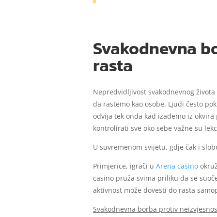
Svakodnevna bo
rasta
Nepredvidljivost svakodnevnog života
da rastemo kao osobe. Ljudi često poku
odvija tek onda kad izađemo iz okvir
kontrolirati sve oko sebe važne su lek
U suvremenom svijetu, gdje čak i slob
Primjerice, igrači u
Arena casino
okruž
casino pruža svima priliku da se suoč
aktivnost može dovesti do rasta samop
Svakodnevna borba protiv neizvjesnos