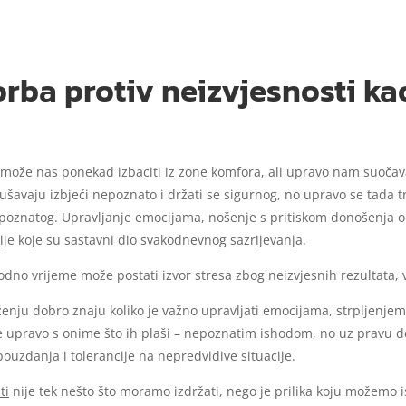
rba protiv neizvjesnosti ka
 može nas ponekad izbaciti iz zone komfora, ali upravo nam suoča
šavaju izbjeći nepoznato i držati se sigurnog, no upravo se tada tr
a poznatog. Upravljanje emocijama, nošenje s pritiskom donošenja
cije koje su sastavni dio svakodnevnog sazrijevanja.
odno vrijeme može postati izvor stresa zbog neizvjesnih rezultata, 
enju dobro znaju koliko je važno upravljati emocijama, strpljenjem 
e upravo s onime što ih plaši – nepoznatim ishodom, no uz pravu do
ouzdanja i tolerancije na nepredvidive situacije.
ti
nije tek nešto što moramo izdržati, nego je prilika koju možemo is