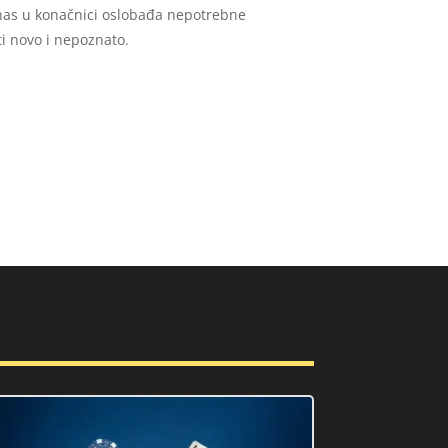
 nas u konačnici oslobađa nepotrebne
ti novo i nepoznato.