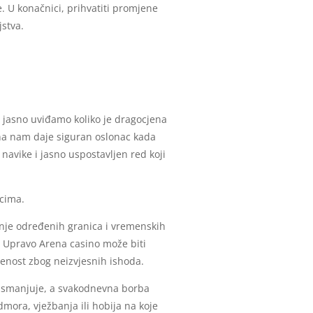
. U konačnici, prihvatiti promjene
jstva.
 jasno uviđamo koliko je dragocjena
ona nam daje siguran oslonac kada
avike i jasno uspostavljen red koji
cima.
janje određenih granica i vremenskih
. Upravo Arena casino može biti
renost zbog neizvjesnih ishoda.
e smanjuje, a svakodnevna borba
dmora, vježbanja ili hobija na koje