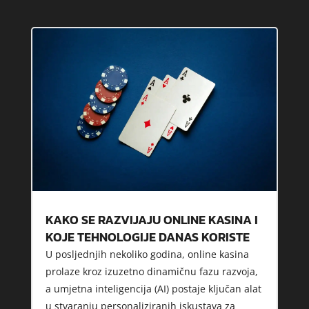
KAKO SE RAZVIJAJU ONLINE KASINA I
KOJE TEHNOLOGIJE DANAS KORISTE
U posljednjih nekoliko godina, online kasina
prolaze kroz izuzetno dinamičnu fazu razvoja,
a umjetna inteligencija (AI) postaje ključan alat
u stvaranju personaliziranih iskustava za