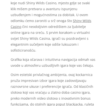
koje nudi Shiny Wilds Casino, mjesto gdje se svaki
klik mišem pretvara u avanturu ispunjenu
uzbuđenjem i mogućnostima za dobitak. U ovom
odlomku ćemo zaroniti u srž onoga što
Shiny Wilds
Casino
čini neodoljivim odredištem za ljubitelje
online igara na sreću. S prvim korakom u virtualni
svijet Shiny Wilds Casina, igrači su pozdravljeni s
elegantnim sučeljem koje odiše luksuzom i
sofisticiranošću.
Grafika koja očarava i intuitivna navigacija odmah vas
uvode u atmosferu uzbudljivih igara koje vas čekaju.
Osim estetski privlačnog ambijenta, ovaj kockarnica
pruža impresivan izbor igara koje zadovoljavaju
raznovrsne ukuse i preferencije igrača. Od klasičnih
slotova koji vas vraćaju u zlatno doba casino igara,
preko modernih video slotova s inovativnim bonus
funkcijama, do stolnih igara poput blackjacka, ruleta