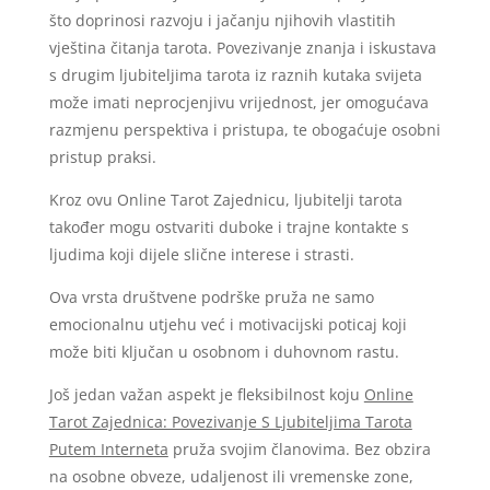
što doprinosi razvoju i jačanju njihovih vlastitih
vještina čitanja tarota. Povezivanje znanja i iskustava
s drugim ljubiteljima tarota iz raznih kutaka svijeta
može imati neprocjenjivu vrijednost, jer omogućava
razmjenu perspektiva i pristupa, te obogaćuje osobni
pristup praksi.
Kroz ovu Online Tarot Zajednicu, ljubitelji tarota
također mogu ostvariti duboke i trajne kontakte s
ljudima koji dijele slične interese i strasti.
Ova vrsta društvene podrške pruža ne samo
emocionalnu utjehu već i motivacijski poticaj koji
može biti ključan u osobnom i duhovnom rastu.
Još jedan važan aspekt je fleksibilnost koju
Online
Tarot Zajednica: Povezivanje S Ljubiteljima Tarota
Putem Interneta
pruža svojim članovima. Bez obzira
na osobne obveze, udaljenost ili vremenske zone,