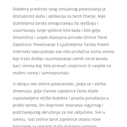
Dodatna prednost ovog virtualnog povezivanja je
dostupnost alata i aplikacija za tarot čitanje, koje
ljubiteljima tarota omogućavaju da vježbaju i
usavršavaju svoje vještine bilo kada i bilo gdje.
Dinamična i uvijek dostupna priroda Online Tarot
Zajednice: Povezivanje S Ljubiteljima Tarota Putem
Interneta tako postaje sve više privlačna svima onima
koji traže dublje razumijevanje samih tarot karata,
kao i onima koji žele pronaći smjernice ili savjete za
osobni razvoj i samospoznaju.
U sklopu ove online povezanosti, javlja se i etička
dimenzija, gdje članovi zajednice često dijele
uspostavljene etičke kodekse i pravila ponašanja u
praksi tarota, što doprinosi stvaranju sigurnog i
podržavajućeg okruženja za sve uključene. Sve u
svemu, rast online tarot zajednice otvara nove
horizonte za one koji traže duhovno vodstvo,