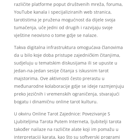
različite platforme poput društvenih mreža, foruma,
YouTube kanala i specijaliziranih web stranica,
tarotistima je pružena mogućnost da dijele svoja
tumačenja, uče jedni od drugih i razvijaju svoje
vještine neovisno o tome gdje se nalaze.
Takva digitalna infrastruktura omogućava članovima
da u bilo koje doba pristupe zajedničkim čitanjima,
sudjeluju u tematskim diskusijama ili se upuste u
jedan-na-jedan sesije čitanja s iskusnim tarot
majstorima. Ove aktivnosti često prerastu u
međunarodne kolaboracije gdje se ideje razmjenjuju
preko jezičnih i vremenskih ograničenja, stvarajući
bogatu i dinamičnu online tarot kulturu.
U okviru Online Tarot Zajednice: Povezivanje S
Ljubiteljima Tarota Putem Interneta, ljubitelji tarota
također nailaze na različite alate koji im pomažu u
interpretaciji karata, kao što su softverski programi