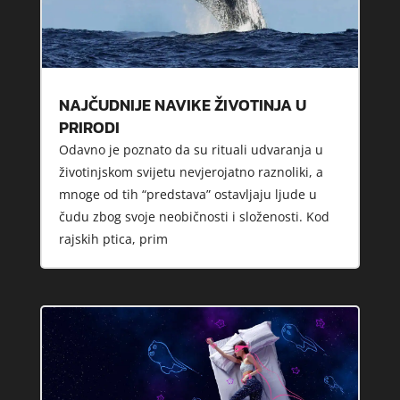
NAJČUDNIJE NAVIKE ŽIVOTINJA U
PRIRODI
Odavno je poznato da su rituali udvaranja u
životinjskom svijetu nevjerojatno raznoliki, a
mnoge od tih “predstava” ostavljaju ljude u
čudu zbog svoje neobičnosti i složenosti. Kod
rajskih ptica, prim