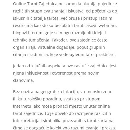
Online Tarot Zajednica ne samo da okuplja pojedince
različitih stupnjeva znanja i iskustva, od početnika do
iskusnih čitatelja tarota, već pruža i pristup raznim
resursima kao što su besplatni tarot časovi, webinari,
blogovi i forumi gdje se mogu razmijeniti ideje i
tehnike tumačenja. Također, ove zajednice često
organiziraju virtualne događaje, poput grupnih
čitanja i radionica, koje vode ugledni tarot praktičari.
Jedan od ključnih aspekata ove rastuće zajednice jest
njena inkluzivnost i otvorenost prema novim
članovima.
Bez obzira na geografsku lokaciju, vremensku zonu
ili kulturološku pozadinu, svatko s pristupom
internetu lako može pronaći mjesto unutar online
tarot zajednice. To je dovelo do razmjene različitih
interpretacija i simbolika povezanih s tarot kartama,
čime se obogaćuje kolektivno razumijevanje i praksa.