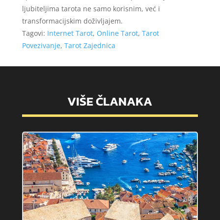
ljubiteljima tarota ne samo korisnim, već i
transformacijskim doživljajem.
Tagovi:
Internet Tarot
,
Online Tarot
,
Tarot
Povezivanje
,
Tarot Zajednica
VIŠE ČLANAKA