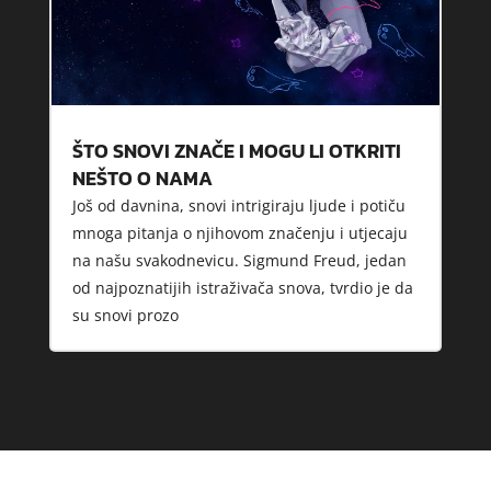
ŠTO SNOVI ZNAČE I MOGU LI OTKRITI
NEŠTO O NAMA
Još od davnina, snovi intrigiraju ljude i potiču
mnoga pitanja o njihovom značenju i utjecaju
na našu svakodnevicu. Sigmund Freud, jedan
od najpoznatijih istraživača snova, tvrdio je da
su snovi prozo