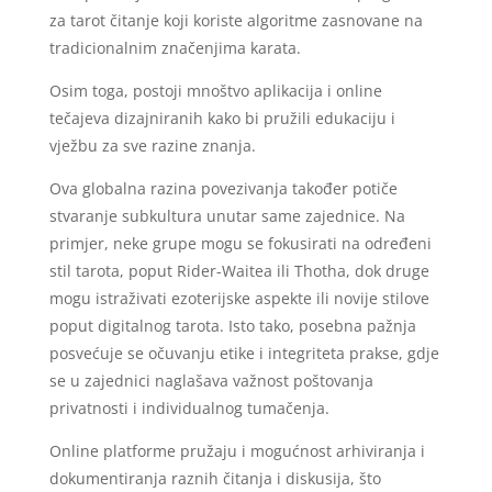
za tarot čitanje koji koriste algoritme zasnovane na
tradicionalnim značenjima karata.
Osim toga, postoji mnoštvo aplikacija i online
tečajeva dizajniranih kako bi pružili edukaciju i
vježbu za sve razine znanja.
Ova globalna razina povezivanja također potiče
stvaranje subkultura unutar same zajednice. Na
primjer, neke grupe mogu se fokusirati na određeni
stil tarota, poput Rider-Waitea ili Thotha, dok druge
mogu istraživati ezoterijske aspekte ili novije stilove
poput digitalnog tarota. Isto tako, posebna pažnja
posvećuje se očuvanju etike i integriteta prakse, gdje
se u zajednici naglašava važnost poštovanja
privatnosti i individualnog tumačenja.
Online platforme pružaju i mogućnost arhiviranja i
dokumentiranja raznih čitanja i diskusija, što