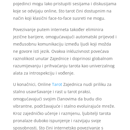
pojedinci mogu lako pristupiti sesijama i diskusijama
koje se odvijaju online, što tarot čini dostupnim na
način koji klasični face-to-face susreti ne mogu.
Povezivanje putem interneta također eliminira
jezične barijere, omogućavajući automatski prijevod i
međusobnu komunikaciju između ljudi koji možda
ne govore isti jezik. Ovakva inkluzivnost povećava
raznolikost unutar Zajednice i doprinosi globalnom
razumijevanju i prihvaćanju tarota kao univerzalnog
alata za introspekciju i vođenje.
U konačnici, Online
Tarot
Zajednica nudi priliku za
stalno usavršavanje i rast u tarot praksi,
omogućavajući svojim članovima da budu dio
vibrantne, podržavajuće i stalno evoluirajuće mreže.
Kroz zajedničko učenje i razmjenu, ljubitelji tarota
pronalaze duboko ispunjenje i razvijaju svoje
sposobnosti, što čini internetsko povezivanje s