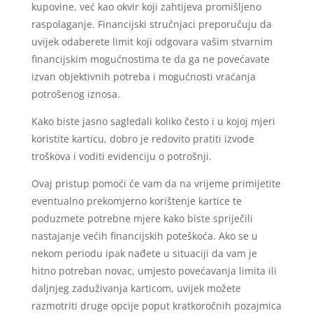
kupovine, već kao okvir koji zahtijeva promišljeno
raspolaganje. Financijski stručnjaci preporučuju da
uvijek odaberete limit koji odgovara vašim stvarnim
financijskim mogućnostima te da ga ne povećavate
izvan objektivnih potreba i mogućnosti vraćanja
potrošenog iznosa.
Kako biste jasno sagledali koliko često i u kojoj mjeri
koristite karticu, dobro je redovito pratiti izvode
troškova i voditi evidenciju o potrošnji.
Ovaj pristup pomoći će vam da na vrijeme primijetite
eventualno prekomjerno korištenje kartice te
poduzmete potrebne mjere kako biste spriječili
nastajanje većih financijskih poteškoća. Ako se u
nekom periodu ipak nađete u situaciji da vam je
hitno potreban novac, umjesto povećavanja limita ili
daljnjeg zaduživanja karticom, uvijek možete
razmotriti druge opcije poput kratkoročnih pozajmica