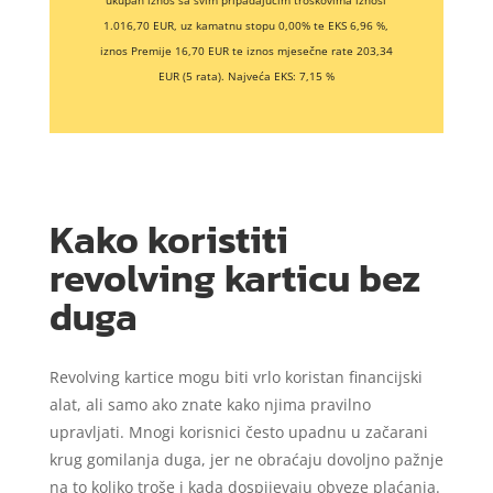
ukupan iznos sa svim pripadajućim troškovima iznosi
1.016,70 EUR, uz kamatnu stopu 0,00% te EKS 6,96 %,
iznos Premije 16,70 EUR te iznos mjesečne rate 203,34
EUR (5 rata). Najveća EKS: 7,15 %
Kako koristiti
revolving karticu bez
duga
Revolving kartice mogu biti vrlo koristan financijski
alat, ali samo ako znate kako njima pravilno
upravljati. Mnogi korisnici često upadnu u začarani
krug gomilanja duga, jer ne obraćaju dovoljno pažnje
na to koliko troše i kada dospijevaju obveze plaćanja.