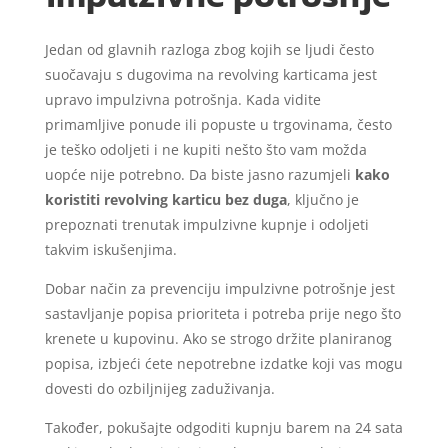
Jedan od glavnih razloga zbog kojih se ljudi često
suočavaju s dugovima na revolving karticama jest
upravo impulzivna potrošnja. Kada vidite
primamljive ponude ili popuste u trgovinama, često
je teško odoljeti i ne kupiti nešto što vam možda
uopće nije potrebno. Da biste jasno razumjeli
kako
koristiti revolving karticu bez duga
, ključno je
prepoznati trenutak impulzivne kupnje i odoljeti
takvim iskušenjima.
Dobar način za prevenciju impulzivne potrošnje jest
sastavljanje popisa prioriteta i potreba prije nego što
krenete u kupovinu. Ako se strogo držite planiranog
popisa, izbjeći ćete nepotrebne izdatke koji vas mogu
dovesti do ozbiljnijeg zaduživanja.
Također, pokušajte odgoditi kupnju barem na 24 sata