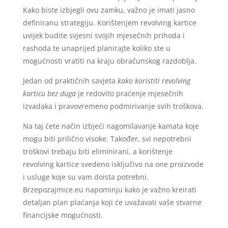
Kako biste izbjegli ovu zamku, važno je imati jasno
definiranu strategiju. Korištenjem revolving kartice
uvijek budite svjesni svojih mjesečnih prihoda i
rashoda te unaprijed planirajte koliko ste u
mogućnosti vratiti na kraju obračunskog razdoblja.
Jedan od praktičnih savjeta
kako koristiti revolving
karticu bez duga
je redovito praćenje mjesečnih
izvadaka i pravovremeno podmirivanje svih troškova.
Na taj ćete način izbjeći nagomilavanje kamata koje
mogu biti prilično visoke. Također, svi nepotrebni
troškovi trebaju biti eliminirani, a korištenje
revolving kartice svedeno isključivo na one proizvode
i usluge koje su vam doista potrebni.
Brzepozajmice.eu napominju kako je važno kreirati
detaljan plan plaćanja koji će uvažavati vaše stvarne
financijske mogućnosti.