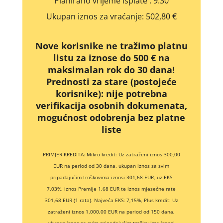
Planirano vrijeme isplate
: 9:30
Ukupan iznos za vraćanje:
502,80 €
Nove korisnike ne tražimo platnu
listu za iznose do 500 € na
maksimalan rok do 30 dana!
Prednosti za stare (postojeće
korisnike):
nije potrebna
verifikacija osobnih dokumenata,
mogućnost odobrenja bez platne
liste
PRIMJER KREDITA: Mikro kredit: Uz zatraženi iznos 300,00
EUR na period od 30 dana, ukupan iznos sa svim
pripadajućim troškovima iznosi 301,68 EUR, uz EKS
7,03%, iznos Premije 1,68 EUR te iznos mjesečne rate
301,68 EUR (1 rata). Najveća EKS: 7,15%, Plus kredit: Uz
zatraženi iznos 1.000,00 EUR na period od 150 dana,