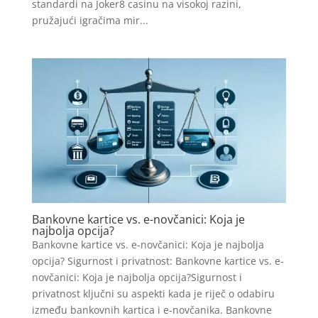
standardi na Joker8 casinu na visokoj razini,
pružajući igračima mir...
Bankovne kartice vs. e-novčanici: Koja je
najbolja opcija?
Bankovne kartice vs. e-novčanici: Koja je najbolja
opcija? Sigurnost i privatnost: Bankovne kartice vs. e-
novčanici: Koja je najbolja opcija?Sigurnost i
privatnost ključni su aspekti kada je riječ o odabiru
između bankovnih kartica i e-novčanika. Bankovne