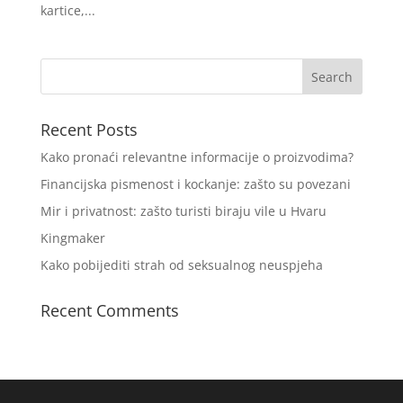
kartice,...
Recent Posts
Kako pronaći relevantne informacije o proizvodima?
Financijska pismenost i kockanje: zašto su povezani
Mir i privatnost: zašto turisti biraju vile u Hvaru
Kingmaker
Kako pobijediti strah od seksualnog neuspjeha
Recent Comments