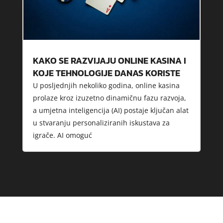
KAKO SE RAZVIJAJU ONLINE KASINA I
KOJE TEHNOLOGIJE DANAS KORISTE
U posljednjih nekoliko godina, online kasina
prolaze kroz izuzetno dinamičnu fazu razvoja,
a umjetna inteligencija (AI) postaje ključan alat
u stvaranju personaliziranih iskustava za
igrače. AI omoguć