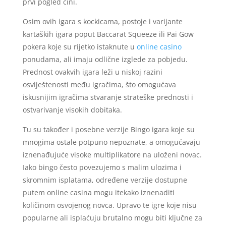
prvi pogled čini.
Osim ovih igara s kockicama, postoje i varijante
kartaških igara poput Baccarat Squeeze ili Pai Gow
pokera koje su rijetko istaknute u
online casino
ponudama, ali imaju odlične izglede za pobjedu.
Prednost ovakvih igara leži u niskoj razini
osviještenosti među igračima, što omogućava
iskusnijim igračima stvaranje strateške prednosti i
ostvarivanje visokih dobitaka.
Tu su također i posebne verzije Bingo igara koje su
mnogima ostale potpuno nepoznate, a omogućavaju
iznenađujuće visoke multiplikatore na uloženi novac.
Iako bingo često povezujemo s malim ulozima i
skromnim isplatama, određene verzije dostupne
putem online casina mogu itekako iznenaditi
količinom osvojenog novca. Upravo te igre koje nisu
popularne ali isplaćuju brutalno mogu biti ključne za