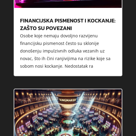
FINANCIJSKA PISMENOST I KOCKANJE:
ZAŠTO SU POVEZANI
Osobe koje nemaju dovoljno razvijenu
financijsku pismenost često su sklonije
donošenju impulzivnih odluka vezanih uz
novac, što ih čini ranjivijima na rizike koje sa
sobom nosi kockanje. Nedostatak ra