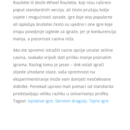
Roulette ili Multi-Wheel Roulette, koji nisu rašireni
poput standardnih verzija, ali često pružaju bolje
uvjete i mogućnosti zarade.
Igre koje nisu popularne
ali isplaćuju brutalno
često su ujedno i one igre koje
imaju povoljnije izglede za igrače, jer je konkurencija
manja, a pozornost casina niža.
Ako ste spremni istražiti razne opcije unutar online
casina, svakako vrijedi dati priliku manje poznatim
igrama. Razlog tomu je jasan – dok ostali igrači
slijede uhodane staze, vaša spremnost na
eksperimentiranje može vam donijeti neočekivane
dobitke. Ponekad upravo mali pomaci od standarda
predstavljaju veliku razliku u ostvarivanju profita.
Tagovi:
Isplative igre
,
Skriveni dragulji
,
Tajne igre