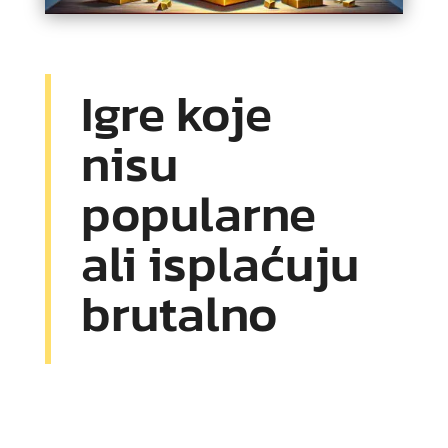
Igre koje
nisu
popularne
ali isplaćuju
brutalno