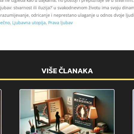
da ne izgleda kao u bajkama, no postoji i prepoznaje se u stvarnim
ubav: stvarnost ili iluzija?’ u svakodnevnom životu ima svoju dinami
z razumijevanje, odricanje i neprestano ulaganje u odnos dvoje ljudi
ječno
,
Ljubavna utopija
,
Prava ljubav
VIŠE ČLANAKA