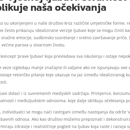
likuje naša očekivanja
o su ukorijenjeni u naše društvo kroz različite umjetničke forme, re
me često prikazuju idealizirane verzije ljubavi koje se mogu činiti
ju snažne emocije, sudbinsko susretanje i sretno završavanje priče, š
 većine parova u stvarnom životu.
 koncept ‘prave ljubavi’ koja prevladava sva iskušenja i ostaje nepok
 veze izgledaju manje značajne ili valjane ako ne ispunjavaju ove v
 postaje retoričko pitanje koje ukazuje na jaz između idealiziranog 
osti.
bavi dolazi i iz suvremenih medijskih sadržaja. Primjerice, konzuma
sualnosti i međuljudskim odnosima, koje dalje oblikuju očekivanja po
dividualci se mogu naći rastrgani između nastojanja da održe ‘vječ
 ljubavnih odnosa. Ako kao društvo možemo prepoznati i dekonstruira
aju zdravije i realističnije pogled na ljubav koja raste i razvija