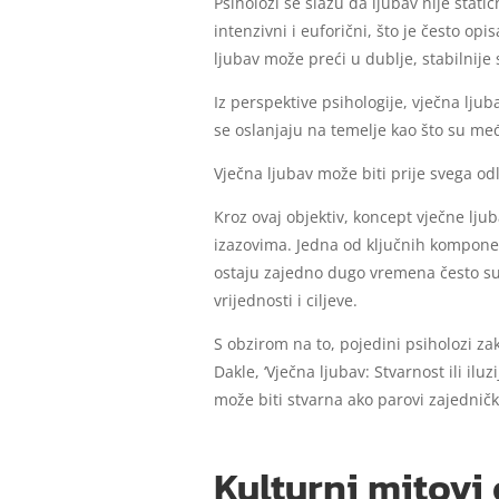
Psiholozi se slažu da ljubav nije stat
intenzivni i euforični, što je često o
ljubav može preći u dublje, stabilnije 
Iz perspektive psihologije, vječna ljub
se oslanjaju na temelje kao što su me
Vječna ljubav može biti prije svega odl
Kroz ovaj objektiv, koncept vječne lj
izazovima. Jedna od ključnih komponent
ostaju zajedno dugo vremena često su 
vrijednosti i ciljeve.
S obzirom na to, pojedini psiholozi zak
Dakle, ‘Vječna ljubav: Stvarnost ili il
može biti stvarna ako parovi zajednički
Kulturni mitovi o