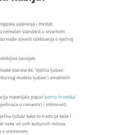
ligijska uvjerenja i medije.
 kao nerealan standard u stvarnom
to može stvoriti očekivanja o vječnoj
olebljiva zauvijek.
isoke standarde. ‘Vječna ljubav:
kulturnog modela ljubavi i emotivnih
cija materijala poput ‘
porno hrvatska
‘
jedinaca o romantici i intimnosti.
nu ljubav’ kako to tradicija kaže i
ti neke od ovih kulturnih mitova,
 se s vremenom.