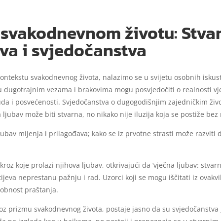
svakodnevnom životu: Stvarno
va i svjedočanstva
kontekstu svakodnevnog života, nalazimo se u svijetu osobnih iskus
 u dugotrajnim vezama i brakovima mogu posvjedočiti o realnosti vječ
ruda i posvećenosti. Svjedočanstva o dugogodišnjim zajedničkim ži
ljubav može biti stvarna, no nikako nije iluzija koja se postiže bez
bav mijenja i prilagođava; kako se iz prvotne strasti može razviti
roz koje prolazi njihova ljubav, otkrivajući da ‘vječna ljubav: stvarnos
tijeva neprestanu pažnju i rad. Uzorci koji se mogu iščitati iz ovak
sobnost praštanja.
roz prizmu svakodnevnog života, postaje jasno da su svjedočanstva j