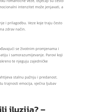
etku romantične veze, osjećaji su često
mocionalni intenzitet može jenjavati, a
nje i prilagodbu. Veze koje traju često
 na zdrav način.
gođavajući se životnim promjenama i
atiju i samorazumijevanje. Parovi koji
iskreno te njeguju zajedničke
zahtijeva stalnu pažnju i predanost.
tu trajnosti emocija, vječna ljubav
li iluzija? –