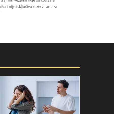
, trajnim vezama koje su izdržale
ku i nije isključivo rezervirana za
.