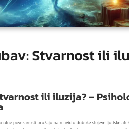
bav: Stvarnost ili il
tvarnost ili iluzija? – Psiho
a
ionalne povezanosti pružaju nam uvid u duboke slojeve ljudske afek