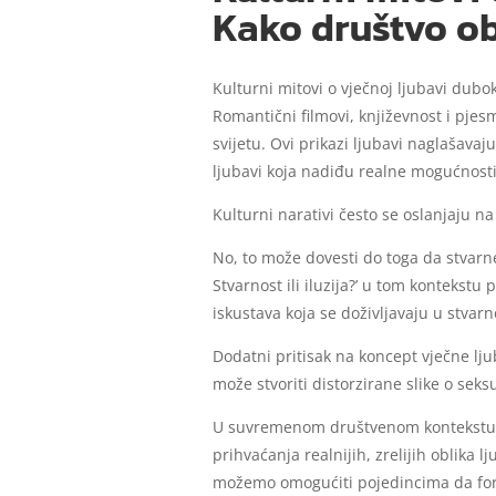
Kako društvo ob
Kulturni mitovi o vječnoj ljubavi dubok
Romantični filmovi, književnost i pjes
svijetu. Ovi prikazi ljubavi naglašava
ljubavi koja nadiđu realne mogućnosti
Kulturni narativi često se oslanjaju na
No, to može dovesti do toga da stvarne
Stvarnost ili iluzija?’ u tom kontekstu
iskustava koja se doživljavaju u stvarn
Dodatni pritisak na koncept vječne lju
može stvoriti distorzirane slike o sek
U suvremenom društvenom kontekstu, in
prihvaćanja realnijih, zrelijih oblika
možemo omogućiti pojedincima da formir