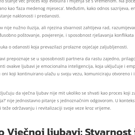
ično stanje već proces koji evoluira i mijenja se s vremenom. Na poč
pisano kao ‘faza medenog mjeseca’. Međutim, kako odnos sazrijeva, e
stanje naklonosti i predanosti.
av nije nužno iluzija, ali njezina stvarnost zahtijeva rad, razumijeva
đusobno poštovanje, povjerenje, i sposobnost rješavanja konflikata
uka o odanosti koja prevazilazi prolazne osjećaje zaljubljenosti.
ubavi prepoznaje se u sposobnosti partnera da rastu zajedno, prila
i ovakve ljubavi je emocionalna inteligencija, koja uključuje i emp
oni koji kontinuirano ulažu u svoju vezu, komuniciraju otvoreno i 
ljučuju da vječna ljubav nije mit ukoliko se shvati kao proces koji 
uzija?’ nije jednostavno pitanje s jednoznačnim odgovorom. U konteks
 teže održavanju i revitalizaciji svoje veze kroz vrijeme.
 Vječnoj ljubavi: Stvarnost i