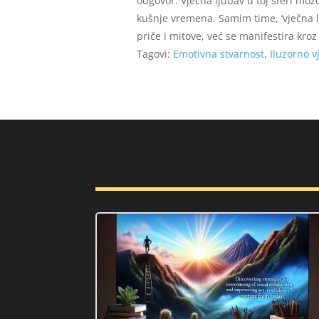
odgovor. Vječna ljubav u toj sferi mož
kušnje vremena. Samim time, ‘vječna lj
priče i mitove, već se manifestira kro
Tagovi:
Emotivna stvarnost
,
Iluzorno v