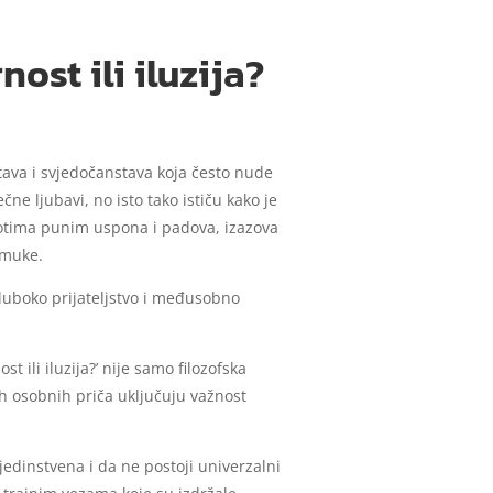
st ili iluzija?
tava i svjedočanstava koja često nude
ne ljubavi, no isto tako ističu kako je
votima punim uspona i padova, izazova
 muke.
 duboko prijateljstvo i međusobno
t ili iluzija?’ nije samo filozofska
vih osobnih priča uključuju važnost
edinstvena i da ne postoji univerzalni