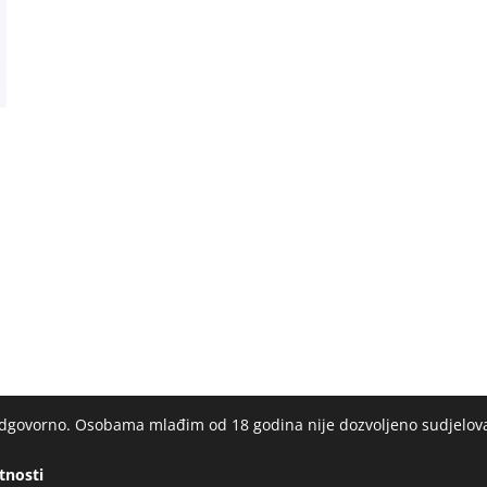
 odgovorno. Osobama mlađim od 18 godina nije dozvoljeno sudjelov
atnosti