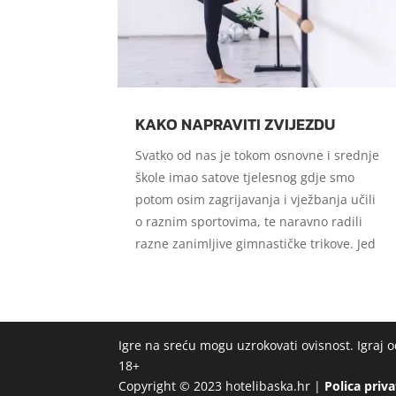
KAKO NAPRAVITI ZVIJEZDU
Svatko od nas je tokom osnovne i srednje
škole imao satove tjelesnog gdje smo
potom osim zagrijavanja i vježbanja učili
o raznim sportovima, te naravno radili
razne zanimljive gimnastičke trikove. Jed
Igre na sreću mogu uzrokovati ovisnost. Igraj
18+
Copyright © 2023 hotelibaska.hr |
Polica priv