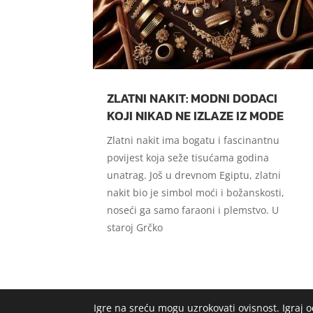
ZLATNI NAKIT: MODNI DODACI
KOJI NIKAD NE IZLAZE IZ MODE
Zlatni nakit ima bogatu i fascinantnu
povijest koja seže tisućama godina
unatrag. Još u drevnom Egiptu, zlatni
nakit bio je simbol moći i božanskosti,
noseći ga samo faraoni i plemstvo. U
staroj Grčko
Igre na sreću mogu uzrokovati ovisnost. Igraj