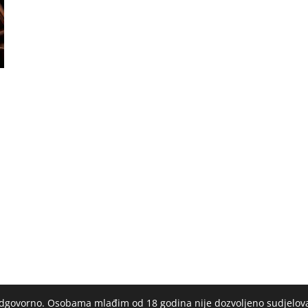
 odgovorno. Osobama mlađim od 18 godina nije dozvoljeno sudjelov