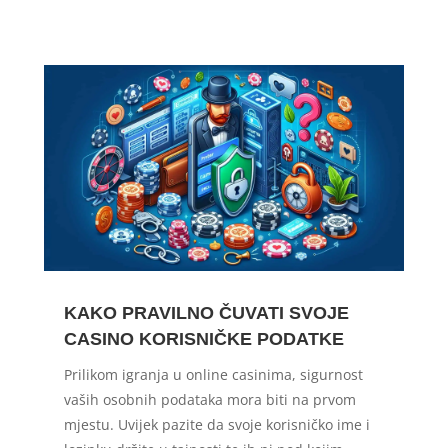
KAKO PRAVILNO ČUVATI SVOJE
CASINO KORISNIČKE PODATKE
Prilikom igranja u online casinima, sigurnost
vaših osobnih podataka mora biti na prvom
mjestu. Uvijek pazite da svoje korisničko ime i