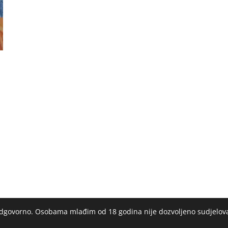
 odgovorno. Osobama mlađim od 18 godina nije dozvoljeno sudjelov