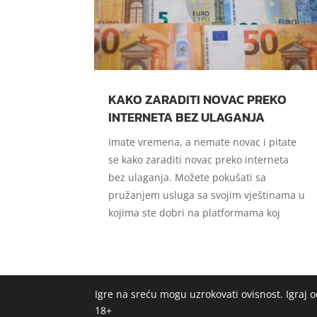
KAKO ZARADITI NOVAC PREKO
INTERNETA BEZ ULAGANJA
Imate vremena, a nemate novac i pitate
se kako zaraditi novac preko interneta
bez ulaganja. Možete pokušati sa
pružanjem usluga sa svojim vještinama u
kojima ste dobri na platformama koj
Igre na sreću mogu uzrokovati ovisnost. Igraj
18+