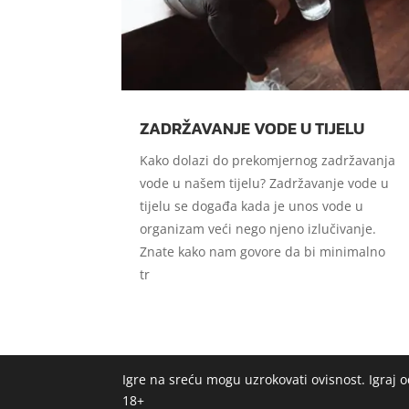
ZADRŽAVANJE VODE U TIJELU
Kako dolazi do prekomjernog zadržavanja
vode u našem tijelu? Zadržavanje vode u
tijelu se događa kada je unos vode u
organizam veći nego njeno izlučivanje.
Znate kako nam govore da bi minimalno
tr
Igre na sreću mogu uzrokovati ovisnost. Igraj
18+