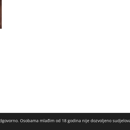
 odgovorno. Osobama mlađim od 18 godina nije dozvoljeno sudjelov