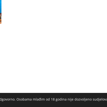
 odgovorno. Osobama mlađim od 18 godina nije dozvoljeno sudjelov