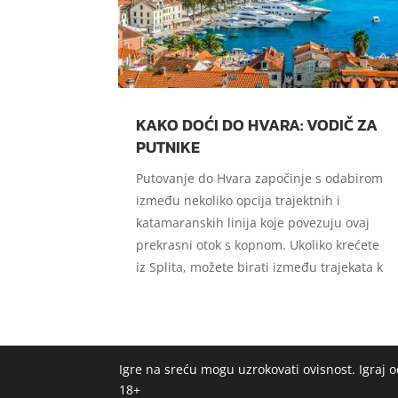
KAKO DOĆI DO HVARA: VODIČ ZA
PUTNIKE
Putovanje do Hvara započinje s odabirom
između nekoliko opcija trajektnih i
katamaranskih linija koje povezuju ovaj
prekrasni otok s kopnom. Ukoliko krećete
iz Splita, možete birati između trajekata k
Igre na sreću mogu uzrokovati ovisnost. Igraj
18+