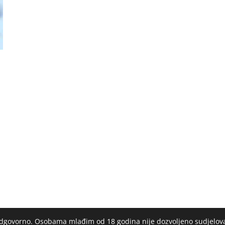
 odgovorno. Osobama mlađim od 18 godina nije dozvoljeno sudjelov