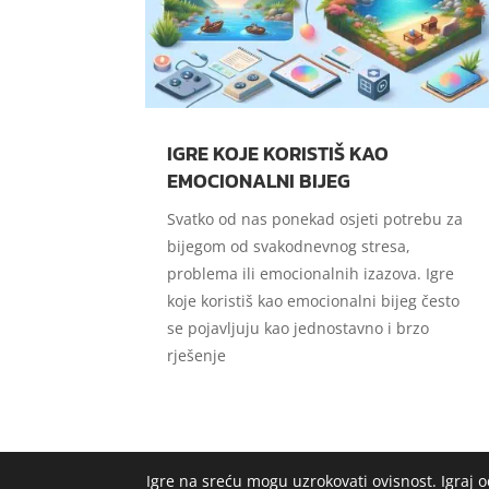
IGRE KOJE KORISTIŠ KAO
EMOCIONALNI BIJEG
Svatko od nas ponekad osjeti potrebu za
bijegom od svakodnevnog stresa,
problema ili emocionalnih izazova. Igre
koje koristiš kao emocionalni bijeg često
se pojavljuju kao jednostavno i brzo
rješenje
Igre na sreću mogu uzrokovati ovisnost. Igraj