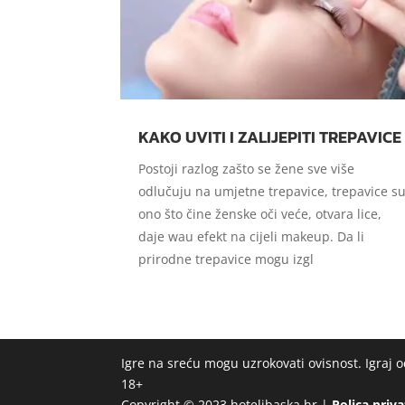
KAKO UVITI I ZALIJEPITI TREPAVICE
Postoji razlog zašto se žene sve više
odlučuju na umjetne trepavice, trepavice s
ono što čine ženske oči veće, otvara lice,
daje wau efekt na cijeli makeup. Da li
prirodne trepavice mogu izgl
Igre na sreću mogu uzrokovati ovisnost. Igraj
18+
Copyright © 2023 hotelibaska.hr |
Polica priv