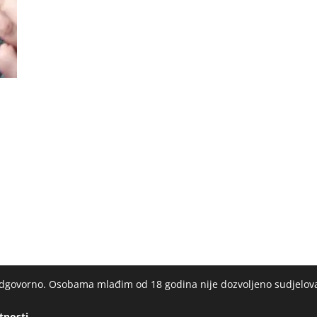
u
 odgovorno. Osobama mlađim od 18 godina nije dozvoljeno sudjelov
atnosti