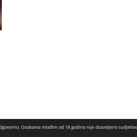
 odgovorno. Osobama mlađim od 18 godina nije dozvoljeno sudjelov