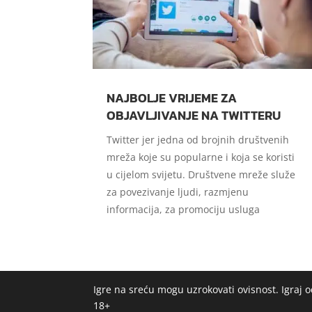
NAJBOLJE VRIJEME ZA
OBJAVLJIVANJE NA TWITTERU
Twitter jer jedna od brojnih društvenih
mreža koje su popularne i koja se koristi
u cijelom svijetu. Društvene mreže služe
za povezivanje ljudi, razmjenu
informacija, za promociju usluga
Igre na sreću mogu uzrokovati ovisnost. Igraj
18+