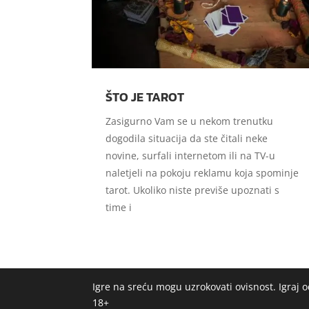
ŠTO JE TAROT
Zasigurno Vam se u nekom trenutku
dogodila situacija da ste čitali neke
novine, surfali internetom ili na TV-u
naletjeli na pokoju reklamu koja spominje
tarot. Ukoliko niste previše upoznati s
time i
Igre na sreću mogu uzrokovati ovisnost. Igraj
18+