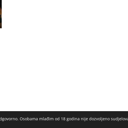
 odgovorno. Osobama mlađim od 18 godina nije dozvoljeno sudjelov