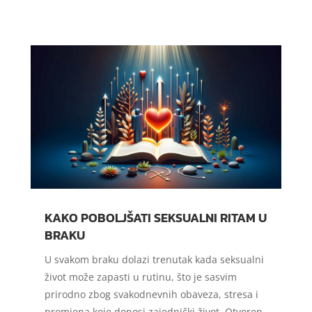
KAKO POBOLJŠATI SEKSUALNI RITAM U
BRAKU
U svakom braku dolazi trenutak kada seksualni
život može zapasti u rutinu, što je sasvim
prirodno zbog svakodnevnih obaveza, stresa i
promjena koje donosi zajednički život. Otvoren