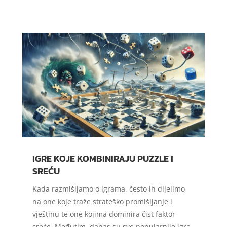
IGRE KOJE KOMBINIRAJU PUZZLE I
SREĆU
Kada razmišljamo o igrama, često ih dijelimo
na one koje traže strateško promišljanje i
vještinu te one kojima dominira čist faktor
sreće. Međutim, danas su sve popularnije igre