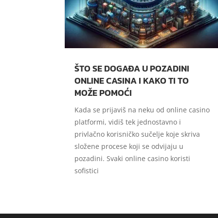
ŠTO SE DOGAĐA U POZADINI
ONLINE CASINA I KAKO TI TO
MOŽE POMOĆI
Kada se prijaviš na neku od online casino
platformi, vidiš tek jednostavno i
privlačno korisničko sučelje koje skriva
složene procese koji se odvijaju u
pozadini. Svaki online casino koristi
sofistici