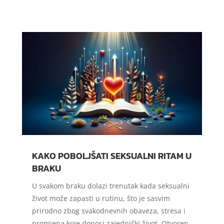
KAKO POBOLJŠATI SEKSUALNI RITAM U
BRAKU
U svakom braku dolazi trenutak kada seksualni
život može zapasti u rutinu, što je sasvim
prirodno zbog svakodnevnih obaveza, stresa i
promjena koje donosi zajednički život. Otvoren