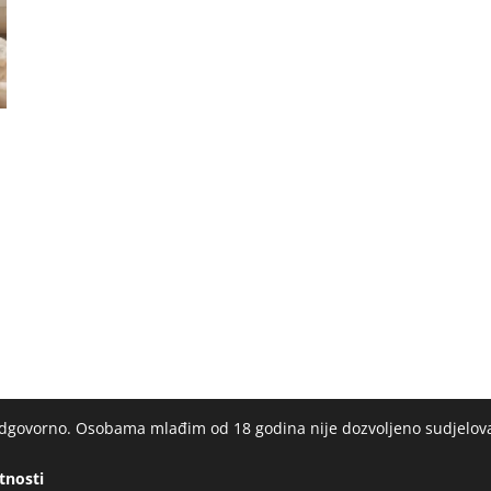
 odgovorno. Osobama mlađim od 18 godina nije dozvoljeno sudjelov
atnosti