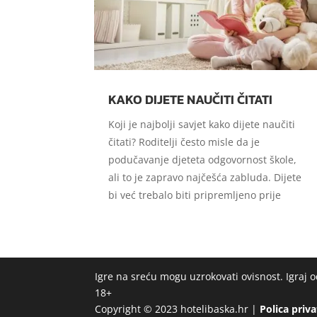
KAKO DIJETE NAUČITI ČITATI
Koji je najbolji savjet kako dijete naučiti
čitati? Roditelji često misle da je
podučavanje djeteta odgovornost škole,
ali to je zapravo najčešća zabluda. Dijete
bi već trebalo biti pripremljeno prije
Igre na sreću mogu uzrokovati ovisnost. Igraj
18+
Copyright © 2023 hotelibaska.hr |
Polica priv