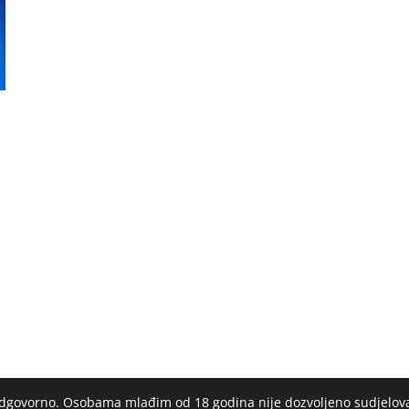
 odgovorno. Osobama mlađim od 18 godina nije dozvoljeno sudjelov