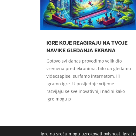
IGRE KOJE REAGIRAJU NA TVOJE
NAVIKE GLEDANJA EKRANA
Gotovo svi danas provodimo velik dio
vremena pred ekranima, bilo da gledamo
videozapise, surfamo internetom, ili
igramo igre. U posljednje vrijeme
razvijaju se sve inovativniji načini kako
igre mogu p
Igre na sreću mogu uzrokovati ovisnost. Igraj