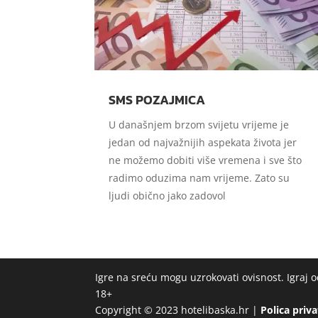
SMS POZAJMICA
U današnjem brzom svijetu vrijeme je
jedan od najvažnijih aspekata života jer
ne možemo dobiti više vremena i sve što
radimo oduzima nam vrijeme. Zato su
ljudi obično jako zadovol
Igre na sreću mogu uzrokovati ovisnost. Igraj
18+
Copyright © 2023 hotelibaska.hr |
Polica priv