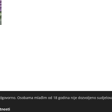
 odgovorno. Osobama mlađim od 18 godina nije dozvoljeno sudjelov
atnosti