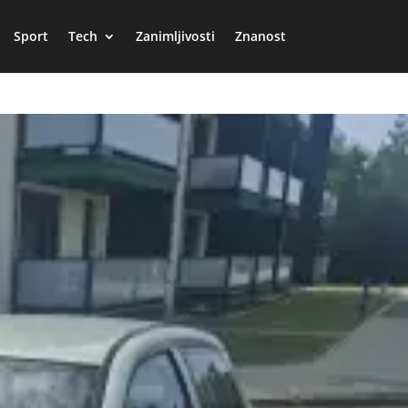
Sport
Tech
Zanimljivosti
Znanost