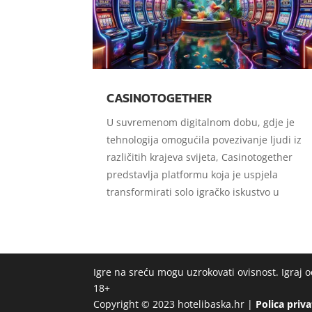
CASINOTOGETHER
U suvremenom digitalnom dobu, gdje je
tehnologija omogućila povezivanje ljudi iz
različitih krajeva svijeta, Casinotogether
predstavlja platformu koja je uspjela
transformirati solo igračko iskustvo u
Igre na sreću mogu uzrokovati ovisnost. Igraj
18+
Copyright © 2023 hotelibaska.hr |
Polica priv