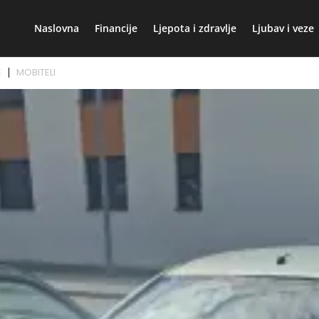
Naslovna
Financije
Ljepota i zdravlje
Ljubav i veze