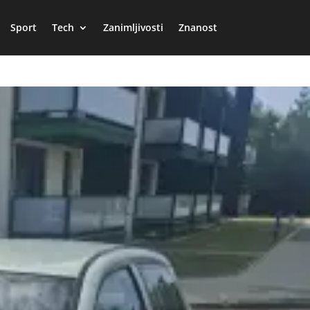
Sport
Tech
Zanimljivosti
Znanost