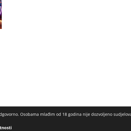
 odgovorno. Osobama mlađim od 18 godina nije dozvoljeno sudjelov
atnosti