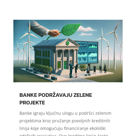
BANKE PODRŽAVAJU ZELENE
PROJEKTE
Banke igraju ključnu ulogu u podršci zelenim
projektima kroz pružanje povoljnih kreditnih
linija koje omogućuju financiranje ekološki
održivih inicijativa. Ove kreditne linije često