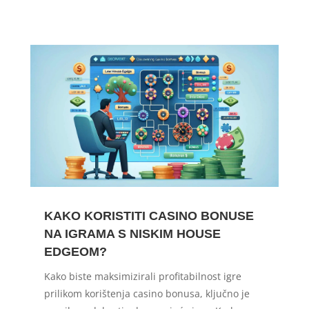
KAKO KORISTITI CASINO BONUSE
NA IGRAMA S NISKIM HOUSE
EDGEOM?
Kako biste maksimizirali profitabilnost igre
prilikom korištenja casino bonusa, ključno je