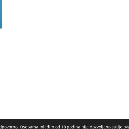
 odgovorno. Osobama mlađim od 18 godina nije dozvoljeno sudjelov