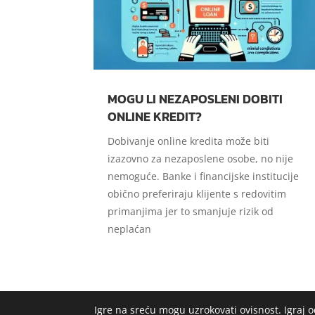
MOGU LI NEZAPOSLENI DOBITI
ONLINE KREDIT?
Dobivanje online kredita može biti
izazovno za nezaposlene osobe, no nije
nemoguće. Banke i financijske institucije
obično preferiraju klijente s redovitim
primanjima jer to smanjuje rizik od
neplaćan
Igre na sreću mogu uzrokovati ovisnost. Igraj