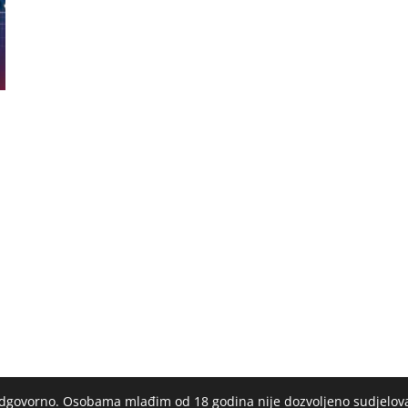
 odgovorno. Osobama mlađim od 18 godina nije dozvoljeno sudjelov