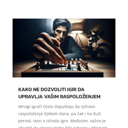
KAKO NE DOZVOLITI IGRI DA
UPRAVLJA VAŠIM RASPOLOŽENJEM
Mnogi igrači često dopuštaju da njihovo
raspoloženje tijekom dana, pa čak i na duži
period, ovisi o ishodu igre. Međutim, važno je
shvatiti da igranje treba biti zabavna aktivnost,