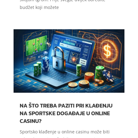
budžet koji možete
NA ŠTO TREBA PAZITI PRI KLAĐENJU
NA SPORTSKE DOGAĐAJE U ONLINE
CASINU?
Sportsko klađenje u online casinu može biti