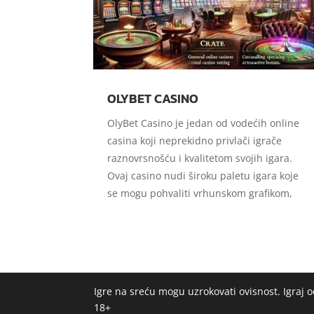
OLYBET CASINO
OlyBet Casino je jedan od vodećih online
casina koji neprekidno privlači igrače
raznovrsnošću i kvalitetom svojih igara.
Ovaj casino nudi široku paletu igara koje
se mogu pohvaliti vrhunskom grafikom,
Igre na sreću mogu uzrokovati ovisnost. Igraj
18+