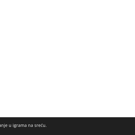
anje u igrama na sreću.