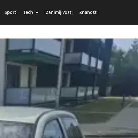
Sport
Tech
Zanimljivosti
Znanost