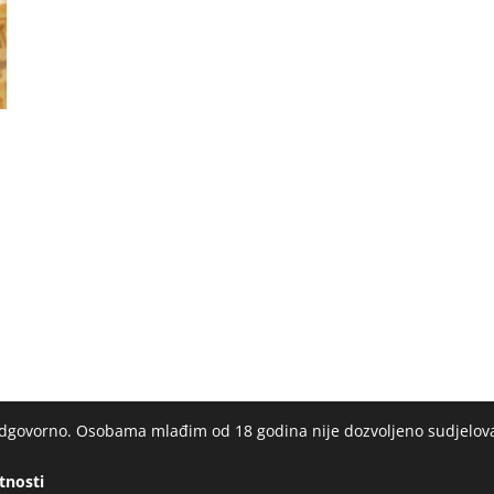
 odgovorno. Osobama mlađim od 18 godina nije dozvoljeno sudjelov
atnosti