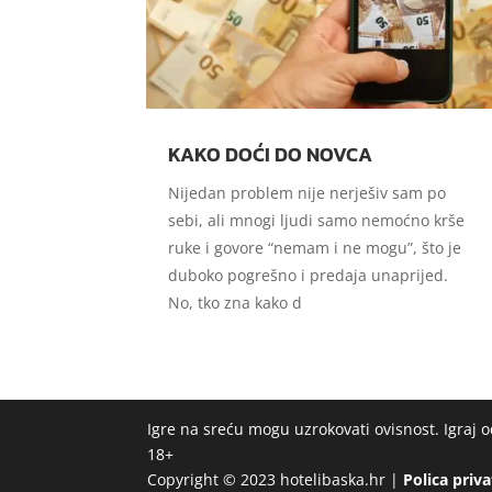
KAKO DOĆI DO NOVCA
Nijedan problem nije nerješiv sam po
sebi, ali mnogi ljudi samo nemoćno krše
ruke i govore “nemam i ne mogu”, što je
duboko pogrešno i predaja unaprijed.
No, tko zna kako d
Igre na sreću mogu uzrokovati ovisnost. Igraj
18+
Copyright © 2023 hotelibaska.hr |
Polica priv