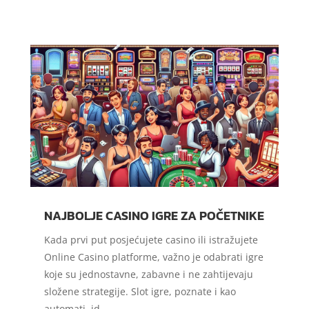
NAJBOLJE CASINO IGRE ZA POČETNIKE
Kada prvi put posjećujete casino ili istražujete
Online Casino platforme, važno je odabrati igre
koje su jednostavne, zabavne i ne zahtijevaju
složene strategije. Slot igre, poznate i kao
automati, id