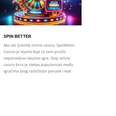
SPIN BETTER
Ako ste ljubitelj online casina, SpinBetter
Casino je mjesto koje će vam pružiti
neponovljivo iskustvo igre. Ovaj online
casino brzo je stekao popularnost među
igračima zbog različitosti ponude i kval