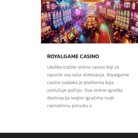
ROYALGAME CASINO
Ukoliko tražite online casino koji će
ispuniti sva vaša očekivanja, Royalgame
casino svakako je platforma koja
zaslužuje pažnju. Ova online igračka
destinacija svojim igračima nudi
raznovrsnu ponudu o