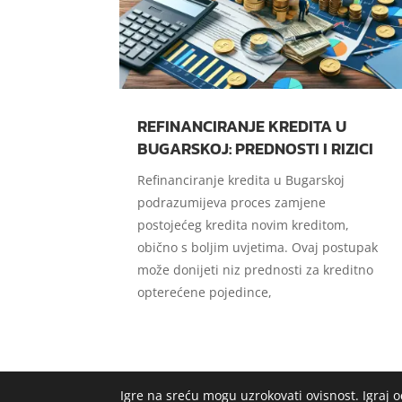
REFINANCIRANJE KREDITA U
BUGARSKOJ: PREDNOSTI I RIZICI
Refinanciranje kredita u Bugarskoj
podrazumijeva proces zamjene
postojećeg kredita novim kreditom,
obično s boljim uvjetima. Ovaj postupak
može donijeti niz prednosti za kreditno
opterećene pojedince,
Igre na sreću mogu uzrokovati ovisnost. Igraj