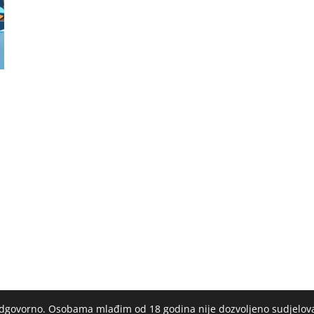
 odgovorno. Osobama mlađim od 18 godina nije dozvoljeno sudjelov