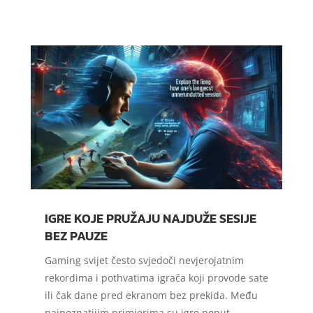
IGRE KOJE PRUŽAJU NAJDUŽE SESIJE
BEZ PAUZE
Gaming svijet često svjedoči nevjerojatnim
rekordima i pothvatima igrača koji provode sate
ili čak dane pred ekranom bez prekida. Među
najpoznatijim primjerima su igre poput